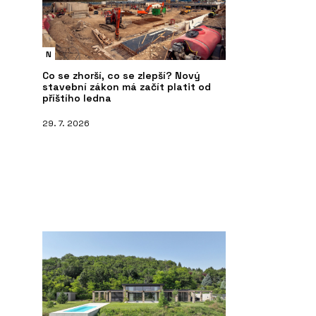
N
Co se zhorší, co se zlepší? Nový
stavební zákon má začít platit od
příštího ledna
29. 7. 2026