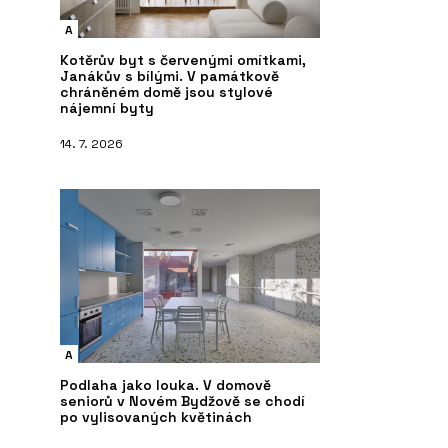
A
Kotěrův byt s červenými omítkami,
Janákův s bílými. V památkově
chráněném domě jsou stylové
nájemní byty
14. 7. 2026
A
Podlaha jako louka. V domově
seniorů v Novém Bydžově se chodí
po vylisovaných květinách