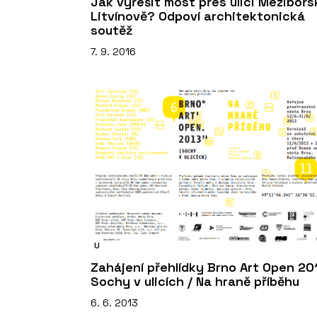
Jak vyřešit most přes ulici Mezibořs
Litvínově? Odpoví architektonická
soutěž
7. 9. 2016
U
Zahájení přehlídky Brno Art Open 20
Sochy v ulicích / Na hraně příběhu
6. 6. 2013