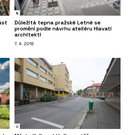
N
ást
Důležitá tepna pražské Letné se
promění podle návrhu ateliéru Hlavatí
architekti
7. 4. 2018
U