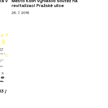
ká v
Město Kolín vyhlásilo soutěž na
revitalizaci Pražské ulice
26. 7. 2016
13 /