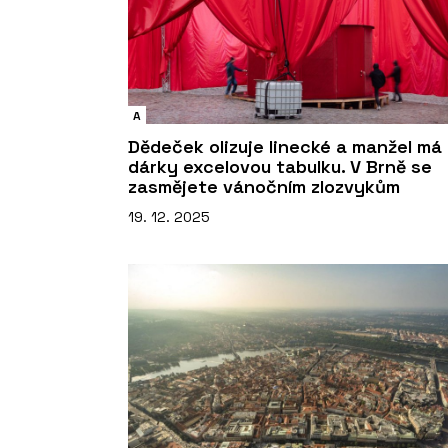
A
Dědeček olizuje linecké a manžel má
dárky excelovou tabulku. V Brně se
zasmějete vánočním zlozvykům
19. 12. 2025