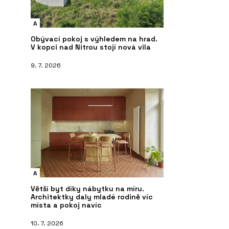
A
Obývací pokoj s výhledem na hrad.
V kopci nad Nitrou stojí nová vila
9. 7. 2026
A
Větší byt díky nábytku na míru.
Architektky daly mladé rodině víc
místa a pokoj navíc
10. 7. 2026