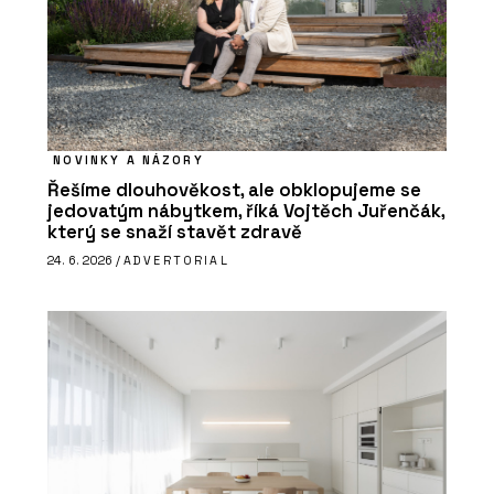
NOVINKY A NÁZORY
Řešíme dlouhověkost, ale obklopujeme se
jedovatým nábytkem, říká Vojtěch Juřenčák,
který se snaží stavět zdravě
24. 6. 2026 /
ADVERTORIAL