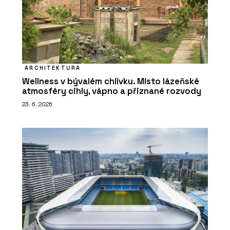
ARCHITEKTURA
Wellness v bývalém chlívku. Místo lázeňské
atmosféry cihly, vápno a přiznané rozvody
23. 6. 2026