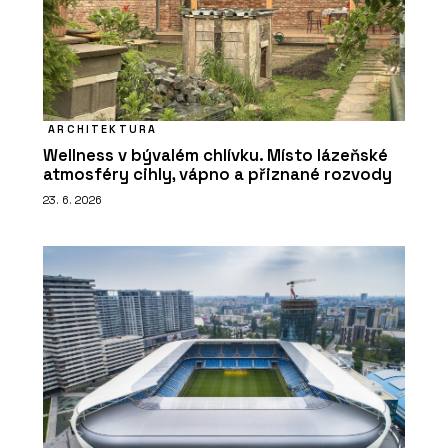
ARCHITEKTURA
Wellness v bývalém chlívku. Místo lázeňské
atmosféry cihly, vápno a přiznané rozvody
23. 6. 2026