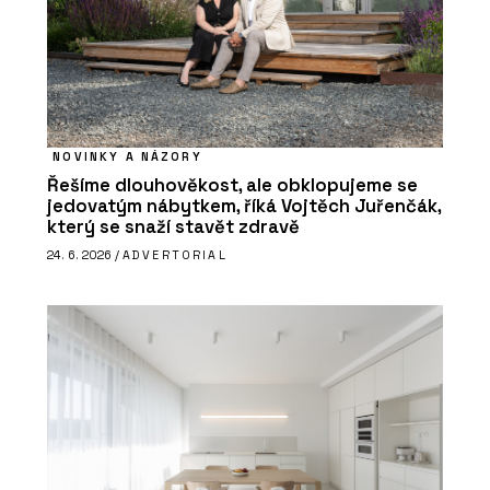
NOVINKY A NÁZORY
Řešíme dlouhověkost, ale obklopujeme se
jedovatým nábytkem, říká Vojtěch Juřenčák,
který se snaží stavět zdravě
24. 6. 2026 /
ADVERTORIAL