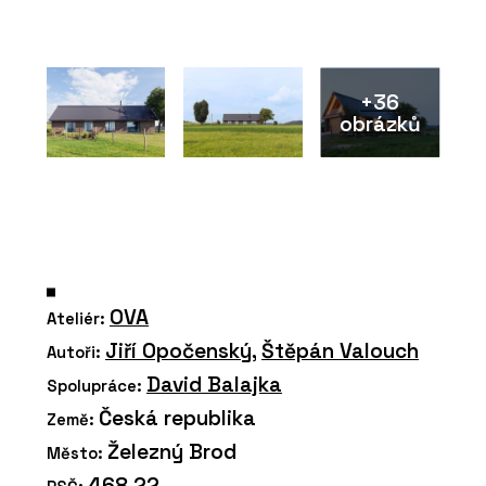
+36
obrázků
OVA
Ateliér:
Jiří Opočenský
,
Štěpán Valouch
Autoři:
David Balajka
Spolupráce:
Česká republika
Země:
Železný Brod
Město:
468 22