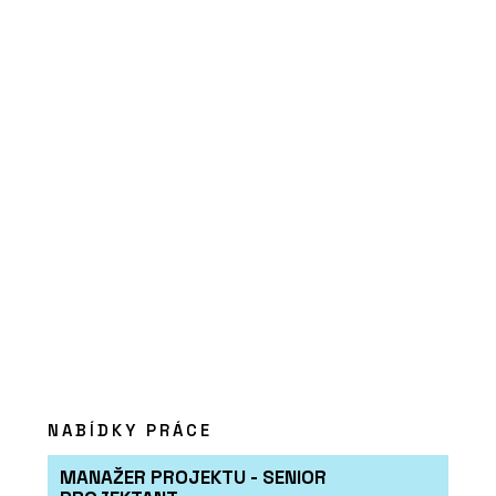
PRODUKTY
Vypínače a zásuvky NEXA RONDO -
OBZOR
PRODUKTY
Vypínače a zásuvky DECENTE - OBZOR
NABÍDKY PRÁCE
MANAŽER PROJEKTU - SENIOR