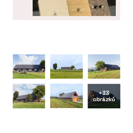
PRODUKTY
Vypínače a zásuvky NEXA QUADRO -
OBZOR
+33
obrázků
PRODUKTY