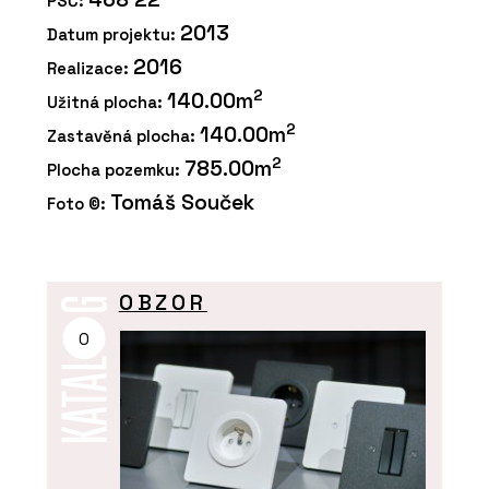
PSČ:
2013
Datum projektu:
2016
Realizace:
2
140.00m
Užitná plocha:
2
140.00m
Zastavěná plocha:
2
785.00m
Plocha pozemku:
Tomáš Souček
Foto ©:
OBZOR
O