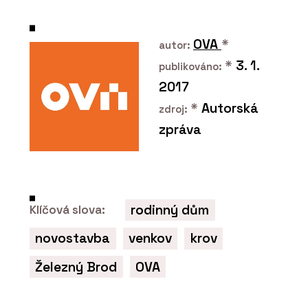
Vypínače a zásuvky RETRO - OBZOR
OVA
*
autor:
*
3. 1.
publikováno:
2017
*
Autorská
zdroj:
zpráva
ČLÁNKY
Moderní pojetí páčkových vypínačů
NEXA z tradičních materiálů
rodinný dům
Klíčová slova:
novostavba
venkov
krov
Železný Brod
OVA