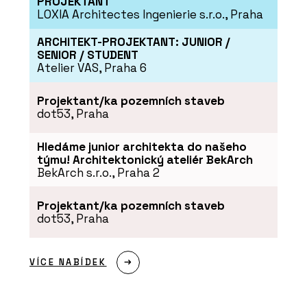
PROJEKTANT
LOXIA Architectes Ingenierie s.r.o., Praha
ARCHITEKT-PROJEKTANT: JUNIOR /
SENIOR / STUDENT
Atelier VAS, Praha 6
Projektant/ka pozemních staveb
O FIRMĚ
dot53, Praha
OBZOR
Hledáme junior architekta do našeho
týmu! Architektonický ateliér BekArch
BekArch s.r.o., Praha 2
Projektant/ka pozemních staveb
dot53, Praha
VÍCE NABÍDEK
ČLÁNKY
Šest dekád na OBZORu: Od cibule k