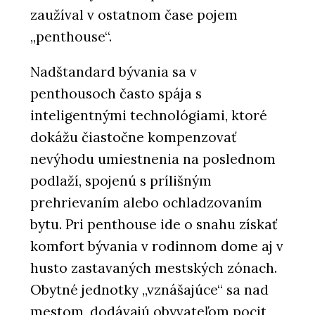
zaužíval v ostatnom čase pojem
„penthouse“.
Nadštandard bývania sa v
penthousoch často spája s
inteligentnými technológiami, ktoré
dokážu čiastočne kompenzovať
nevýhodu umiestnenia na poslednom
podlaží, spojenú s prílišným
prehrievaním alebo ochladzovaním
bytu. Pri penthouse ide o snahu získať
komfort bývania v rodinnom dome aj v
husto zastavaných mestských zónach.
Obytné jednotky „vznášajúce“ sa nad
mestom, dodávajú obyvateľom pocit