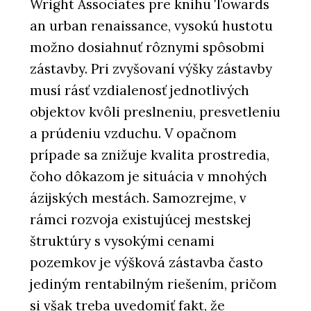
Wright Associates pre knihu Towards
an urban renaissance, vysokú hustotu
možno dosiahnuť rôznymi spôsobmi
zástavby. Pri zvyšovaní výšky zástavby
musí rásť vzdialenosť jednotlivých
objektov kvôli preslneniu, presvetleniu
a prúdeniu vzduchu. V opačnom
prípade sa znižuje kvalita prostredia,
čoho dôkazom je situácia v mnohých
ázijských mestách. Samozrejme, v
rámci rozvoja existujúcej mestskej
štruktúry s vysokými cenami
pozemkov je výšková zástavba často
jediným rentabilným riešením, pričom
si však treba uvedomiť fakt, že