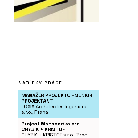
NABÍDKY PRÁCE
MANAŽER PROJEKTU - SENIOR
PROJEKTANT
LOXIA Architectes Ingenierie
s.r.o., Praha
Project Manager/ka pro
CHYBIK + KRISTOF
CHYBIK + KRISTOF s.r.o., Brno