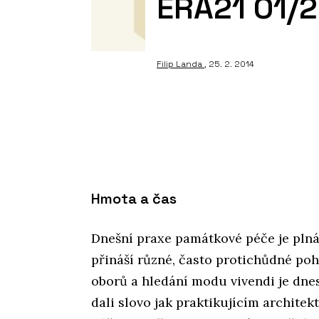
ERA21 01/2
Filip Landa
, 25. 2. 2014
Hmota a čas
Dnešní praxe památkové péče je plná 
přináší různé, často protichůdné po
oborů a hledání modu vivendi je dnes
dali slovo jak praktikujícím archite