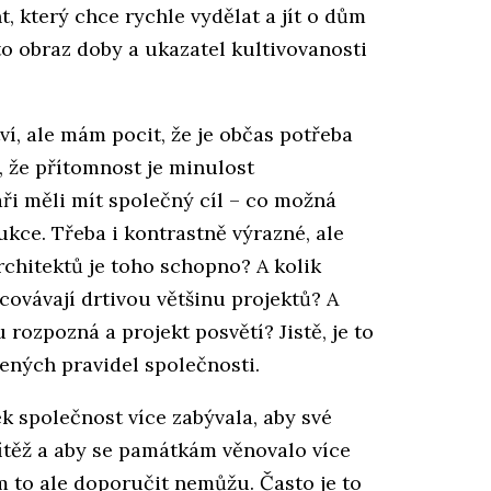
, který chce rychle vydělat a jít o dům
je to obraz doby a ukazatel kultivovanosti
í, ale mám pocit, že je občas potřeba
, že přítomnost je minulost
ři měli mít společný cíl – co možná
ukce. Třeba i kontrastně výrazné, ale
rchitektů je toho schopno? A kolik
covávají drtivou většinu projektů? A
 rozpozná a projekt posvětí? Jistě, je to
ených pravidel společnosti.
k společnost více zabývala, aby své
ítěž a aby se památkám věnovalo více
m to ale doporučit nemůžu. Často je to