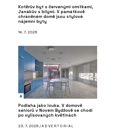
Kotěrův byt s červenými omítkami,
Janákův s bílými. V památkově
chráněném domě jsou stylové
nájemní byty
14. 7. 2026
A
Podlaha jako louka. V domově
seniorů v Novém Bydžově se chodí
po vylisovaných květinách
23. 7. 2026 /
ADVERTORIAL