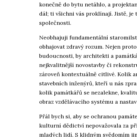
konečně do bytu netáhlo, a projektant
dál; ti všichni vás proklínají. Jistě, 
společnosti.
Neobhajuji fundamentální staromilstv
obhajovat zdravý rozum. Nejen proto
budoucnosti, by architekti a památká
nejkvalitnější novostavby či rekonstr
zároveň kontextuálně citlivé. Kolik a
stavebních inženýrů, kteří u nás zpra
kolik památkářů se nezalekne, kvalitu
obraz vzdělávacího systému a nastav
Přál bych si, aby se ochranou památe
kulturní dědictví nepovažovala za př
mladých lidí. S klidným svědomím ji