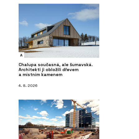
A
Chalupa současná, ale šumavská.
Architekti ji obložili dřevem
a místním kamenem
4. 8. 2026