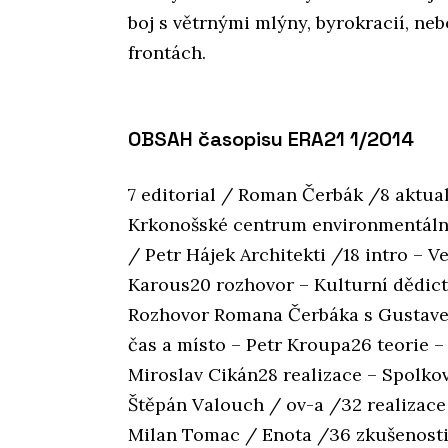
boj s větrnými mlýny, byrokracií, ne
frontách.
OBSAH časopisu ERA21 1/2014
7 editorial / Roman Čerbák /8 aktual
Krkonošské centrum environmentálníh
/ Petr Hájek Architekti /18 intro – V
Karous20 rozhovor – Kulturní dědictv
Rozhovor Romana Čerbáka s Gustave
čas a místo – Petr Kroupa26 teorie –
Miroslav Cikán28 realizace – Spolko
Štěpán Valouch / ov-a /32 realizace
Milan Tomac / Enota /36 zkušenosti –