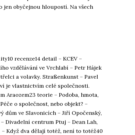
bo jen obyčejnou hloupostí. Na všech
ity10 recenze14 detail – KCEV –
o vzdělávání ve Vrchlabí – Petr Hájek
etřelci a volavky. Straßenkunst – Pavel
í je vlastnictvím celé společnosti.
m Araozem23 teorie – Podoba, hmota,
 Péče o společnost, nebo objekt? –
vý dům ve Slavonicích – Jiří Opočenský,
 – Divadelní centrum Ptuj – Dean Lah,
 Když dva dělají totéž, není to totéž40