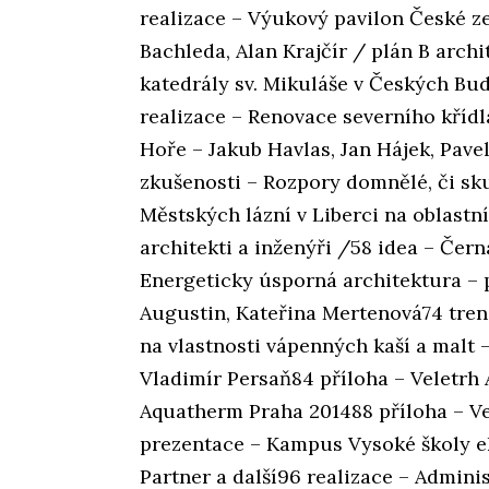
realizace – Výukový pavilon České z
Bachleda, Alan Krajčír / plán B archi
katedrály sv. Mikuláše v Českých Bu
realizace – Renovace severního křídla
Hoře – Jakub Havlas, Jan Hájek, Pavel
zkušenosti – Rozpory domnělé, či sk
Městských lázní v Liberci na oblastní 
architekti a inženýři /58 idea – Čern
Energeticky úsporná architektura – p
Augustin, Kateřina Mertenová74 trend
na vlastnosti vápenných kaší a malt
Vladimír Persaň84 příloha – Veletrh
Aquatherm Praha 201488 příloha – Ve
prezentace – Kampus Vysoké školy e
Partner a další96 realizace – Adminis