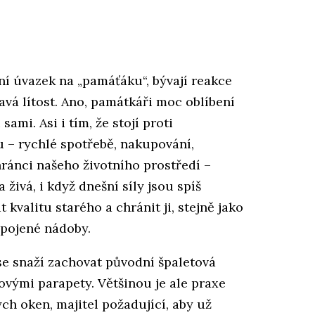
í úvazek na „pamáťáku“, bývají reakce
avá lítost. Ano, památkáři moc oblíbení
ami. Asi i tím, že stojí proti
 rychlé spotřebě, nakupování,
hránci našeho životního prostředí –
 živá, i když dnešní síly jsou spíš
 kvalitu starého a chránit ji, stejně jako
 spojené nádoby.
 se snaží zachovat původní špaletová
vými parapety. Většinou je ale praxe
ch oken, majitel požadující, aby už