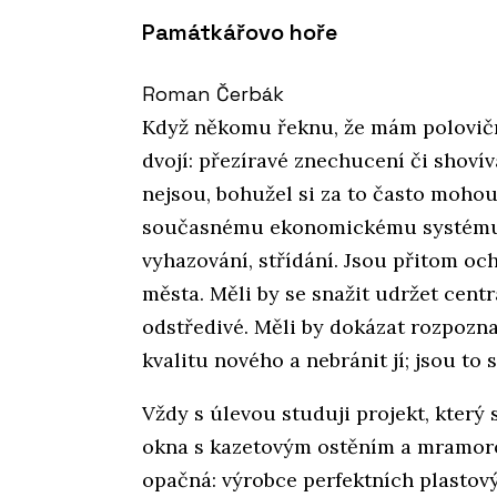
Památkářovo hoře
Roman Čerbák
Když někomu řeknu, že mám polovičn
dvojí: přezíravé znechucení či shovív
nejsou, bohužel si za to často mohou s
současnému ekonomickému systému –
vyhazování, střídání. Jsou přitom oc
města. Měli by se snažit udržet centra
odstředivé. Měli by dokázat rozpoznat
kvalitu nového a nebránit jí; jsou to
Vždy s úlevou studuji projekt, který
okna s kazetovým ostěním a mramoro
opačná: výrobce perfektních plastový