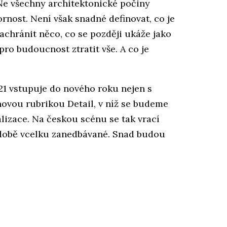
 Ne všechny architektonické počiny
ornost. Není však snadné definovat, co je
 zachránit něco, co se později ukáže jako
ro budoucnost ztratit vše. A co je
21 vstupuje do nového roku nejen s
s novou rubrikou Detail, v níž se budeme
lizace. Na českou scénu se tak vrací
 době vcelku zanedbávané. Snad budou