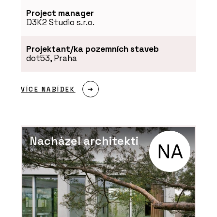
Silka - Xella
Project manager
D3K2 Studio s.r.o.
Projektant/ka pozemních staveb
dot53, Praha
VÍCE NABÍDEK
SLUŽBY
Podpora v průběhu
realizace - Xella
Nacházel architekti
PRODUKTY
Minerální izolační deska
Multipor - Xella