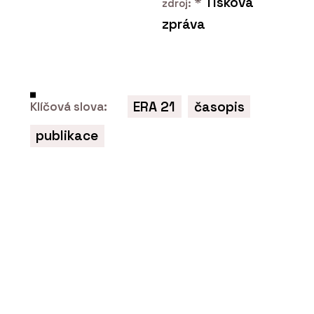
*
Tisková
zdroj:
Pórobetonový stavební
zpráva
materiál Ytong - Xella
ERA 21
časopis
Klíčová slova:
publikace
SLUŽBY
Rekonstrukce - Xella
O FIRMĚ
Xella CZ