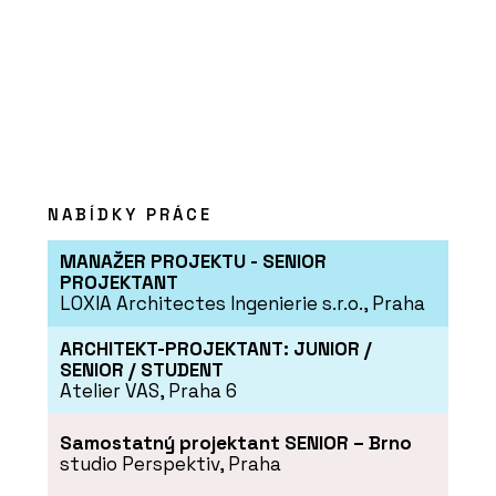
ČLÁNKY
Tvárnice Silka namísto
NABÍDKY PRÁCE
železobetonu na druhém
bytovém domě Rezidence
MANAŽER PROJEKTU - SENIOR
Triangl v Brně
PROJEKTANT
LOXIA Architectes Ingenierie s.r.o., Praha
ARCHITEKT-PROJEKTANT: JUNIOR /
SENIOR / STUDENT
Atelier VAS, Praha 6
Samostatný projektant SENIOR – Brno
PRODUKTY
studio Perspektiv, Praha
Vápenopískové tvárnice