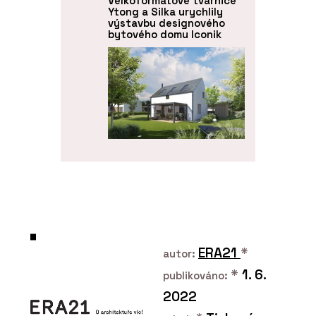
Velkoformátové tvárnice
Ytong a Silka urychlily
výstavbu designového
bytového domu Iconik
SLUŽBY
Návrh a projektování
projektů - Xella
ERA21
*
autor:
*
1. 6.
publikováno:
2022
PRODUKTY