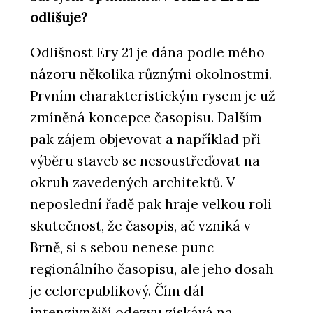
odlišuje?
Odlišnost Ery 21 je dána podle mého
názoru několika různými okolnostmi.
Prvním charakteristickým rysem je už
zmíněná koncepce časopisu. Dalším
pak zájem objevovat a například při
výběru staveb se nesoustřeďovat na
okruh zavedených architektů. V
neposlední řadě pak hraje velkou roli
skutečnost, že časopis, ač vzniká v
Brně, si s sebou nenese punc
regionálního časopisu, ale jeho dosah
je celorepublikový. Čím dál
intenzivnější odezvu získává na