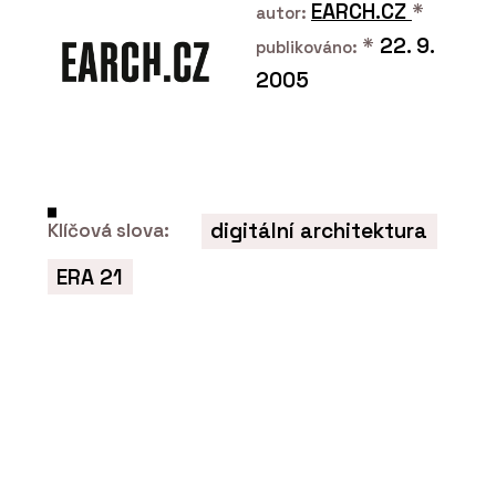
EARCH.CZ
*
autor:
*
22. 9.
publikováno:
2005
PRODUKTY
Dům do svahu Hillside - ELK
digitální architektura
Klíčová slova:
ERA 21
O FIRMĚ