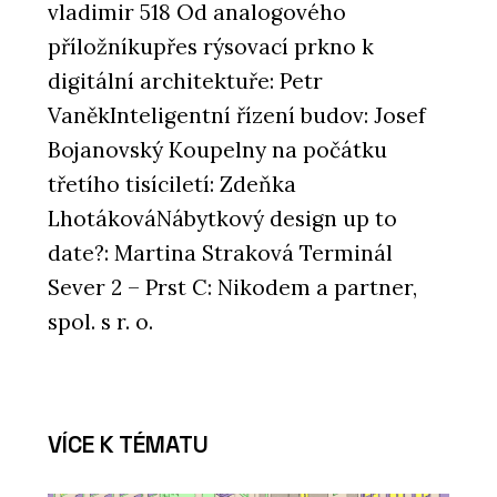
vladimir 518 Od analogového
příložníkupřes rýsovací prkno k
digitální architektuře: Petr
VaněkInteligentní řízení budov: Josef
Bojanovský Koupelny na počátku
třetího tisíciletí: Zdeňka
LhotákováNábytkový design up to
date?: Martina Straková Terminál
Sever 2 – Prst C: Nikodem a partner,
spol. s r. o.
VÍCE K TÉMATU