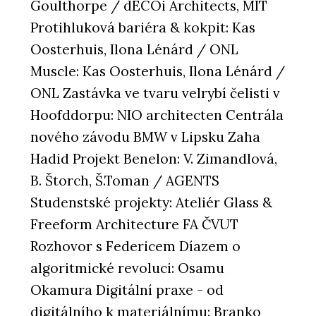
Goulthorpe / dECOi Architects, MIT
Protihluková bariéra & kokpit: Kas
Oosterhuis, Ilona Lénárd / ONL
Muscle: Kas Oosterhuis, Ilona Lénárd /
ONL Zastávka ve tvaru velrybí čelisti v
Hoofddorpu: NIO architecten Centrála
nového závodu BMW v Lipsku Zaha
Hadid Projekt Benelon: V. Zimandlová,
B. Štorch, Š.Toman / AGENTS
Studenstské projekty: Ateliér Glass &
Freeform Architecture FA ČVUT
Rozhovor s Federicem Díazem o
algoritmické revoluci: Osamu
Okamura Digitální praxe - od
digitálního k materiálnímu: Branko