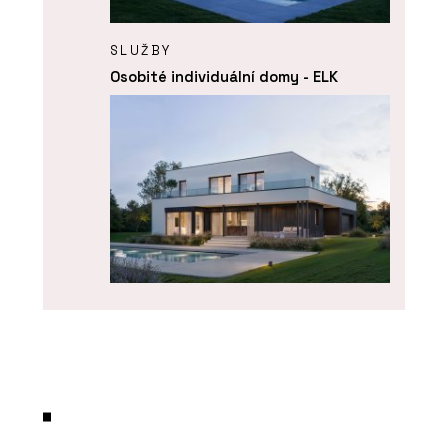
SLUŽBY
Osobité individuální domy - ELK
ČLÁNKY
Rakouský lídr ve výstavbě
dřevostaveb míří do Česka.
Ambasadorkou ELK se stala Ester
Ledecká