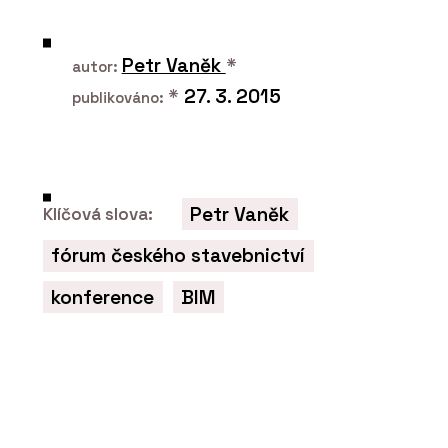
ČLÁNKY
Designblok 2024: Konsepti přiváží
Petr Vaněk
*
hvězdy z Milána
autor:
*
27. 3. 2015
publikováno:
Petr Vaněk
Klíčová slova:
fórum českého stavebnictví
konference
BIM
PRODUKTY
Pavilion O od značky Kettal - KONSEPTI