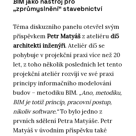
BIM jako nástroj pro
„zprůmyslnění“ stavebnictví
Téma diskuzního panelu otevřel svým
příspěvkem
Petr Matyáš
z ateliéru
di5
architekti inženýři
. Ateliér di5 se
pohybuje v projekční praxi více než 20
let, z toho několik posledních let tento
projekční ateliér rozvíjí ve své praxi
principy informačního modelování
budov – metodiku BIM.
„Ano, metodiku,
BIM je totiž princip, pracovní postup,
nikoliv software.“
To bylo jedno z
prvních sdělení Petra Matyáše. Petr
Matyáš v úvodním příspěvku také