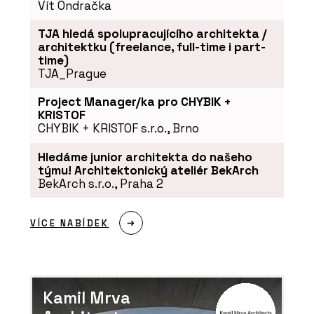
Vít Ondračka
TJA hledá spolupracujícího architekta /
architektku (freelance, full-time i part-
time)
TJA_Prague
Project Manager/ka pro CHYBIK +
KRISTOF
CHYBIK + KRISTOF s.r.o., Brno
ČLÁNKY
Hledáme junior architekta do našeho
Novinky ze Salone del Mobile 2024:
týmu! Architektonický ateliér BekArch
Konsepti představuje špičkové
BekArch s.r.o., Praha 2
designové kousky
VÍCE NABÍDEK
Kamil Mrva