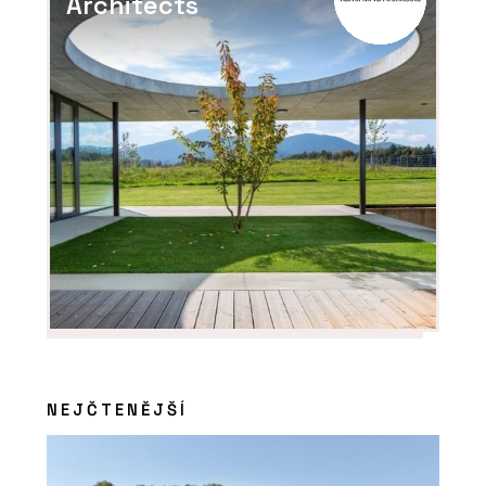
Architects
PRODUKTY
Křeslo One Page od značky Moroso -
KONSEPTI
ČLÁNKY
Bubenečská romance v
minimalistickém duchu
NEJČTENĚJŠÍ