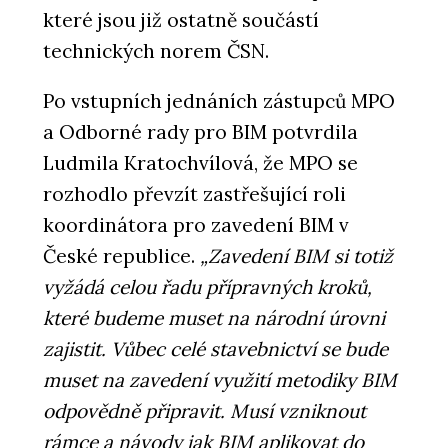
které jsou již ostatně součástí
technických norem ČSN.
Po vstupních jednáních zástupců MPO
a Odborné rady pro BIM potvrdila
Ludmila Kratochvílová, že MPO se
rozhodlo převzít zastřešující roli
koordinátora pro zavedení BIM v
České republice.
„Zavedení BIM si totiž
vyžádá celou řadu přípravných kroků,
které budeme muset na národní úrovni
zajistit. Vůbec celé stavebnictví se bude
muset na zavedení využití metodiky BIM
odpovědně připravit. Musí vzniknout
rámce a návody jak BIM aplikovat do