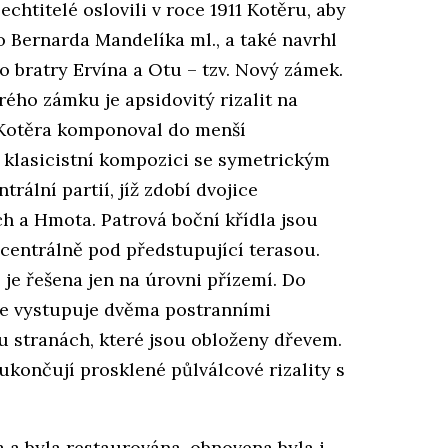
echtitelé oslovili v roce 1911 Kotěru, aby
ro Bernarda Mandelíka ml., a také navrhl
o bratry Ervína a Otu – tzv. Nový zámek.
ého zámku je apsidovitý rizalit na
 Kotěra komponoval do menší
l klasicistní kompozici se symetrickým
ální partií, jíž zdobí dvojice
h a Hmota. Patrová boční křídla jsou
centrálně pod předstupující terasou.
 je řešena jen na úrovni přízemí. Do
se vystupuje dvěma postranními
u stranách, které jsou obloženy dřevem.
ukončují prosklené půlválcové rizality s
 a byla restaurována, obnovena byla i