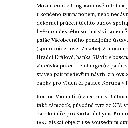
Mozarteum v Jungmannově ulici na p
ukončeno tympanonem, nebo nedávno
dekoraci průčelí těchto budov spolu
hvězdou českého sochařství Janem Št
palác Všeobecného penzijního ústav
(spolupráce Josef Zasche). Z mimopr
Hradci Králové, banka Slávie v bose
vídeňská práce: Lembergerův palác v
staveb pak především návrh královsk
banky pro Vídeň či paláce Koruna v P
Rodina Mandelíků vlastnila v Ratboři
také zámeček, původně tvrz ze XIV. st
barokní éře pro Karla Jáchyma Bredu.
1890 získal objekt i se sousedním s