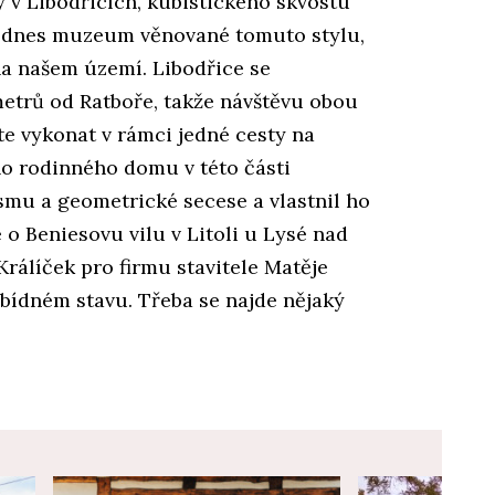
 v Libodřicích, kubistického skvostu
 je dnes muzeum věnované tomuto stylu,
na našem území. Libodřice se
etrů od Ratboře, takže návštěvu obou
e vykonat v rámci jedné cesty na
ho rodinného domu v této části
smu a geometrické secese a vlastnil ho
e o Beniesovu vilu v Litoli u Lysé nad
Králíček pro firmu stavitele Matěje
 v bídném stavu. Třeba se najde nějaký