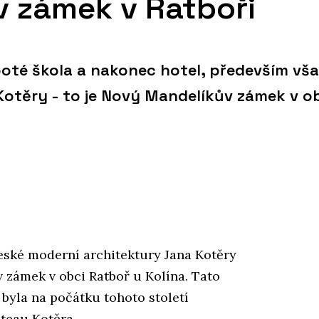
 zámek v Ratboři
oté škola a nakonec hotel, především vš
otěry - to je Nový Mandelíkův zámek v o
ské moderní architektury Jana Kotěry
v zámek v obci Ratboř u Kolína. Tato
 byla na počátku tohoto století
teau Kotěra.