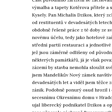
výmalba a tapety Kotěrova přítele a 
Kysely. Pan Michalis Dzikos, který 
od restituentů v devadesátých letech,
obdobně řešené práce z té doby ze sv
novému účelu, tedy jako hotelové zař
střední partií restauraci a jednotliv
jež jsou záměrně odlišeny od původn
některých památkářů, já je však pova
zázemí by stavba nemohla sloužit sv
jsem Mandelíkův Nový zámek navštív
devadesátých let a viděl jsem těžce 
zánik. Podobně ponurý osud hrozil i
secesnímu Okresnímu domu v Hradci 
ujal liberecký podnikatel Dzikos a o