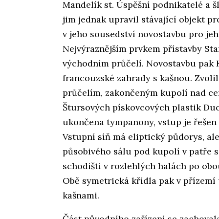
Mandelík st. Úspěšní podnikatelé a šl
jim jednak upravil stávající objekt p
v jeho sousedství novostavbu pro jeh
Nejvýraznějším prvkem přístavby Star
východním průčelí. Novostavbu pak
francouzské zahrady s kašnou. Zvoli
průčelím, zakončeným kupolí nad centr
Štursových pískovcových plastik Duc
ukončena tympanony, vstup je řešen 
Vstupní síň má eliptický půdorys, ale
působivého sálu pod kupolí v patře 
schodišti v rozlehlých halách po obo
Obě symetrická křídla pak v přízemí 
kašnami.
Část původního zařízení se zachovala