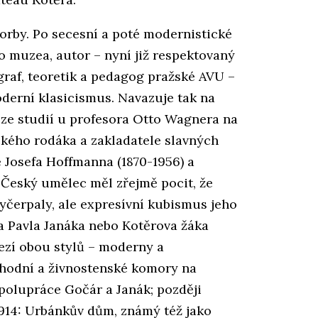
vorby. Po secesní a poté modernistické
o muzea, autor – nyní již respektovaný
ograf, teoretik a pedagog pražské AVU –
oderní klasicismus. Navazuje tak na
ze studií u profesora Otto Wagnera na
kého rodáka a zakladatele slavných
Josefa Hoffmanna (1870-1956) a
. Český umělec měl zřejmě pocit, že
yčerpaly, ale expresívní kubismus jeho
a Pavla Janáka nebo Kotěrova žáka
ezí obou stylů – moderny a
bchodní a živnostenské komory na
polupráce Gočár a Janák; později
-1914: Urbánkův dům, známý též jako