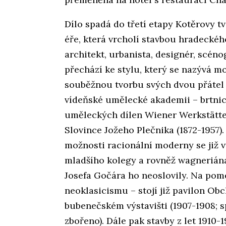
Dílo spadá do třetí etapy Kotěrovy t
éře, která vrcholí stavbou hradeckéh
architekt, urbanista, designér, scén
přechází ke stylu, který se nazývá m
souběžnou tvorbu svých dvou přátel 
vídeňské umělecké akademii – brtnic
uměleckých dílen Wiener Werkstätte 
Slovince Jožeho Plečnika (1872-1957)
možnosti racionální moderny se již v
mladšího kolegy a rovněž wagnerián
Josefa Gočára ho neoslovily. Na pom
neoklasicismu – stojí již pavilon O
bubenečském výstavišti (1907-1908; s
zbořeno). Dále pak stavby z let 1910