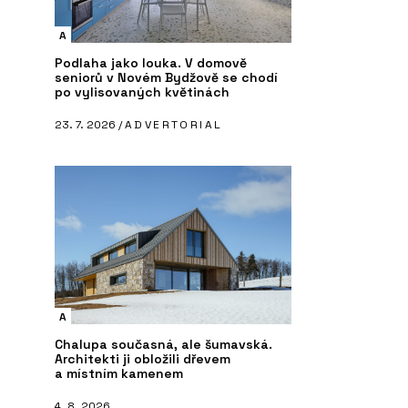
A
Podlaha jako louka. V domově
seniorů v Novém Bydžově se chodí
po vylisovaných květinách
23. 7. 2026 /
ADVERTORIAL
A
Chalupa současná, ale šumavská.
Architekti ji obložili dřevem
a místním kamenem
4. 8. 2026