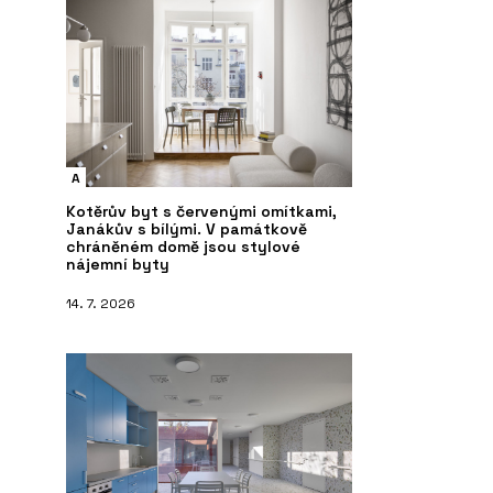
A
Kotěrův byt s červenými omítkami,
Janákův s bílými. V památkově
chráněném domě jsou stylové
nájemní byty
14. 7. 2026