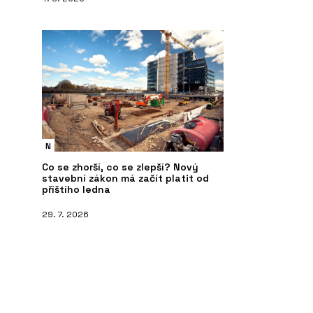
N
Co se zhorší, co se zlepší? Nový
stavební zákon má začít platit od
příštího ledna
29. 7. 2026