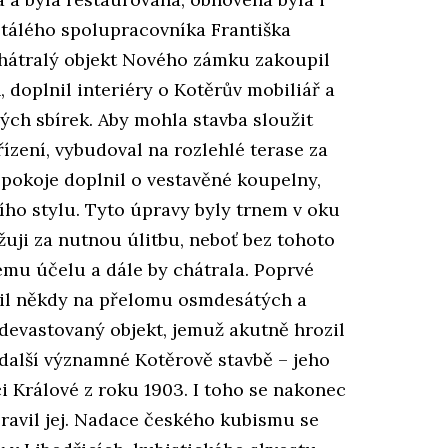
stálého spolupracovníka Františka
zchátralý objekt Nového zámku zakoupil
 doplnil interiéry o Kotěrův mobiliář a
ých sbírek. Aby mohla stavba sloužit
ízení, vybudoval na rozlehlé terase za
é pokoje doplnil o vestavěné koupelny,
ího stylu. Tyto úpravy byly trnem v oku
žuji za nutnou úlitbu, neboť bez tohoto
ému účelu a dále by chátrala. Poprvé
il někdy na přelomu osmdesátých a
zdevastovaný objekt, jemuž akutně hrozil
 další významné Kotěrově stavbě – jeho
Králové z roku 1903. I toho se nakonec
pravil jej. Nadace českého kubismu se