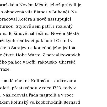
ražském Novém Městě, jehož průčelí je
 obnovená vila Bianca v Bubenči. Na
pracoval Kotěra s nově nastupující
ursou. Stylově sem patří i rozlehlý
u na Rašínově nábřeží na Novém Městě
ažských realizací pak hotel Grand v
nském Sarajevu a konečně jeho jediná
e čtvrti Hohe Warte. Z nerealizovaných
ého paláce v Sofii, rakousko-uherské
raze.
 - malé obci na Kolínsku – cukrovar a
oletí, přestavěnou v roce 1723, tedy v
 Následovala řada majitelů a v roce
tatkem kolínský velkoobchodník Bernard