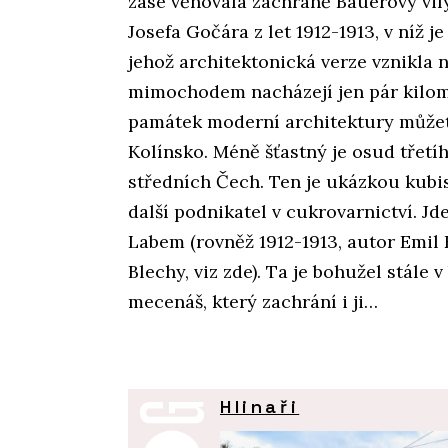
zase věnovala záchraně Bauerovy vily
Josefa Gočára z let 1912-1913, v níž
jehož architektonická verze vznikla 
mimochodem nacházejí jen pár kilom
památek moderní architektury můžet
Kolínsko. Méně šťastný je osud třetí
středních Čech. Ten je ukázkou kubi
další podnikatel v cukrovarnictví. Jd
Labem (rovněž 1912-1913, autor Emil 
Blechy, viz zde). Ta je bohužel stále
mecenáš, který zachrání i ji…
Hlinaři