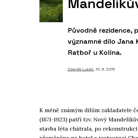
Mandelíkův
Původně rezidence, p
významné dílo Jana K
Ratboř u Kolína.
Zdeněk Lukeš
, 10. 6. 2015
K méně známým dílům zakladatele če
(1871-1923) patří tzv. Nový Mandelíků
stavba léta chátrala, po rekonstrukci
přeměněna na hotel s restaurací Cha