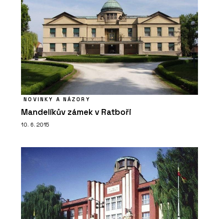
PRODUKTY
Komínový odsavač par Maris Modular
- Franke
NOVINKY A NÁZORY
Mandelíkův zámek v Ratboři
10. 6. 2015