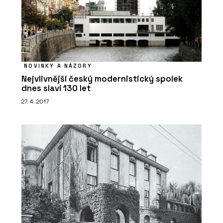
PRODUKTY
Indukční varná deska Mythos 2Gether
Icon Steel s odsavačem par - Franke
NOVINKY A NÁZORY
Nejvlivnější český modernistický spolek
dnes slaví 130 let
27. 4. 2017
PRODUKTY
Filtrační baterie Mythos Water Hub All
in One - Franke