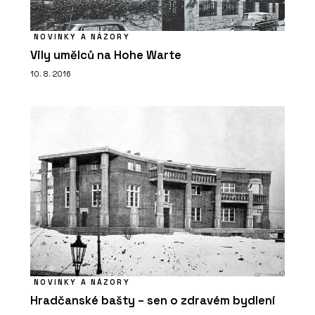
NOVINKY A NÁZORY
Vily umělců na Hohe Warte
10. 8. 2016
PRODUKTY
Kuchyňská baterie Mythos
Masterpiece - Franke
NOVINKY A NÁZORY
PRODUKTY
Hradčanské bašty – sen o zdravém bydlení
Fragranitový dřez Maris - Franke