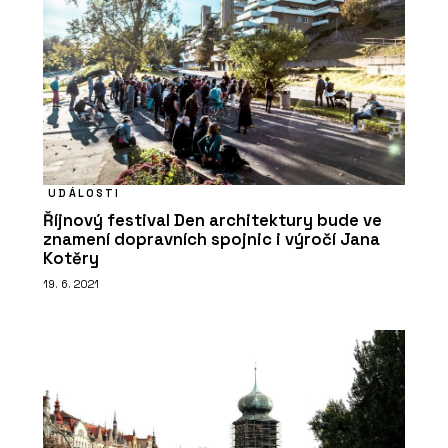
UDÁLOSTI
Říjnový festival Den architektury bude ve
PRODUKTY
znamení dopravních spojnic i výročí Jana
Filtrační baterie Vital Tap - Franke
Kotěry
19. 6. 2021