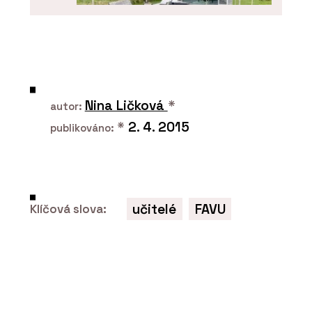
SLUŽBY
Pergoly a terasy - Chytré základy
Nina Ličková
*
autor:
*
2. 4. 2015
publikováno:
učitelé
FAVU
Klíčová slova:
O FIRMĚ
Chytré základy