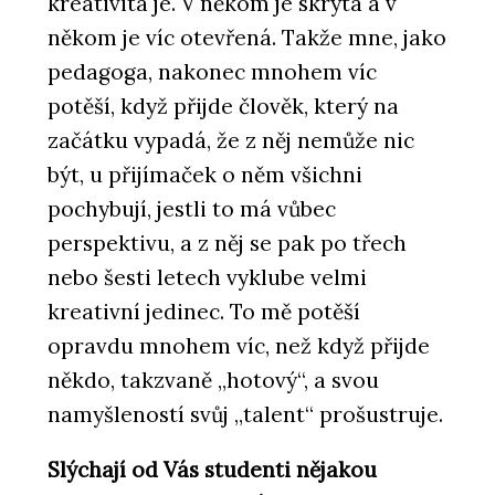
kreativita je. V někom je skrytá a v
někom je víc otevřená. Takže mne, jako
pedagoga, nakonec mnohem víc
potěší, když přijde člověk, který na
začátku vypadá, že z něj nemůže nic
být, u přijímaček o něm všichni
pochybují, jestli to má vůbec
perspektivu, a z něj se pak po třech
nebo šesti letech vyklube velmi
kreativní jedinec. To mě potěší
opravdu mnohem víc, než když přijde
někdo, takzvaně „hotový“, a svou
namyšleností svůj „talent“ prošustruje.
Slýchají od Vás studenti nějakou