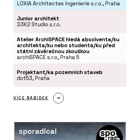
LOXIA Architectes Ingenierie s.r.o., Praha
Veřejné stavby - Chytré základy
Junior architekt
D3K2 Studio s.r.o.
Atelier ArchiSPACE hledá absolventa/ku
architekta/ku nebo studenta/ku před
státní závěrečnou zkouškou
archiSPACE s.r.o, Praha 5
Projektant/ka pozemních staveb
dot53, Praha
SLUŽBY
Městský mobiliář - Chytré základy
VÍCE NABÍDEK
sporadical