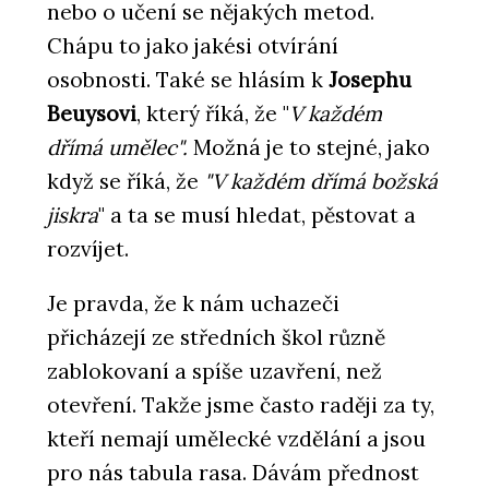
nebo o učení se nějakých metod.
Chápu to jako jakési otvírání
osobnosti. Také se hlásím k
Josephu
Beuysovi
, který říká, že "
V každém
dřímá umělec".
Možná je to stejné, jako
když se říká, že
"V každém dřímá božská
jiskra
" a ta se musí hledat, pěstovat a
rozvíjet.
Je pravda, že k nám uchazeči
přicházejí ze středních škol různě
zablokovaní a spíše uzavření, než
otevření. Takže jsme často raději za ty,
kteří nemají umělecké vzdělání a jsou
pro nás tabula rasa. Dávám přednost