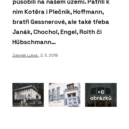
působili na našem území. Patřili k
nim Kotěra i Plečnik, Hoffmann,
bratři Gessnerové, ale také třeba
Janák, Chochol, Engel, Roith či
Hübschmann…
Zdeněk Lukeš
, 2. 5. 2018
+6
obrázků