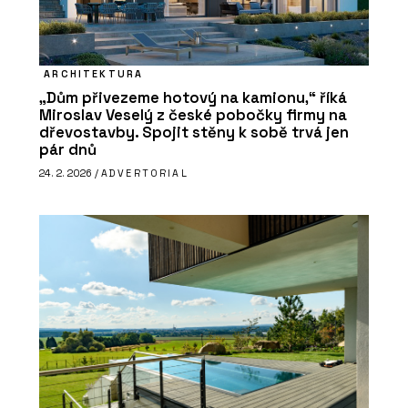
ARCHITEKTURA
„Dům přivezeme hotový na kamionu,“ říká
Miroslav Veselý z české pobočky firmy na
dřevostavby. Spojit stěny k sobě trvá jen
pár dnů
24. 2. 2026 /
ADVERTORIAL