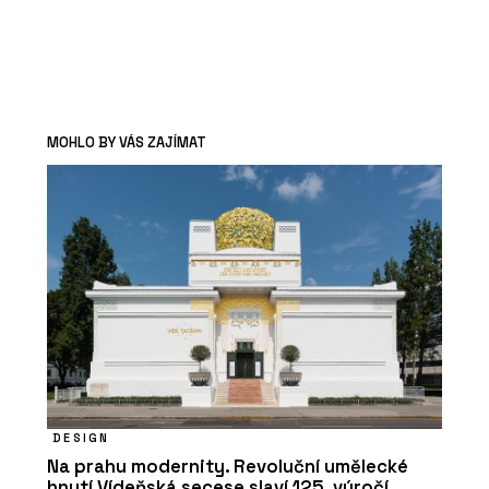
MOHLO BY VÁS ZAJÍMAT
DESIGN
Na prahu modernity. Revoluční umělecké
hnutí Vídeňská secese slaví 125. výročí