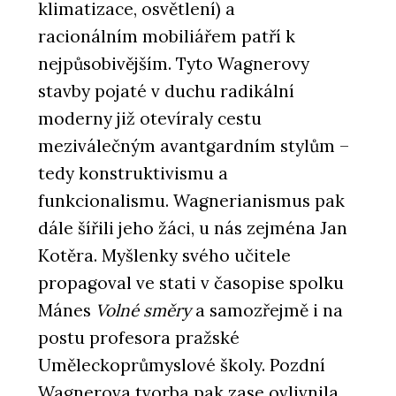
klimatizace, osvětlení) a
racionálním mobiliářem patří k
nejpůsobivějším. Tyto Wagnerovy
stavby pojaté v duchu radikální
moderny již otevíraly cestu
meziválečným avantgardním stylům –
tedy konstruktivismu a
funkcionalismu. Wagnerianismus pak
dále šířili jeho žáci, u nás zejména Jan
Kotěra. Myšlenky svého učitele
propagoval ve stati v časopise spolku
Mánes
Volné směry
a samozřejmě i na
postu profesora pražské
Uměleckoprůmyslové školy. Pozdní
Wagnerova tvorba pak zase ovlivnila