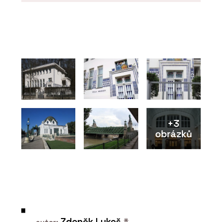
O FIRMĚ
DOORNITE
+3
obrázků
PRODUKTY
Dveřní systém Seguridad Pro+ -
DOORNITE
Zdeněk Lukeš
*