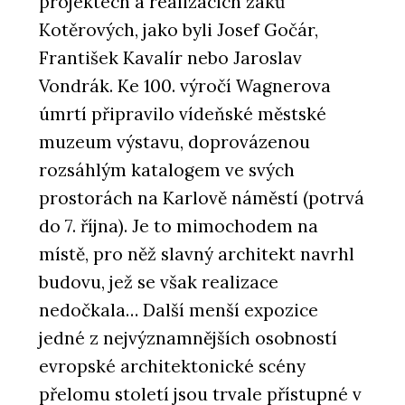
projektech a realizacích žáků
Kotěrových, jako byli Josef Gočár,
František Kavalír nebo Jaroslav
Vondrák. Ke 100. výročí Wagnerova
úmrtí připravilo vídeňské městské
muzeum výstavu, doprovázenou
rozsáhlým katalogem ve svých
prostorách na Karlově náměstí (potrvá
do 7. října). Je to mimochodem na
místě, pro něž slavný architekt navrhl
budovu, jež se však realizace
nedočkala… Další menší expozice
jedné z nejvýznamnějších osobností
evropské architektonické scény
přelomu století jsou trvale přístupné v