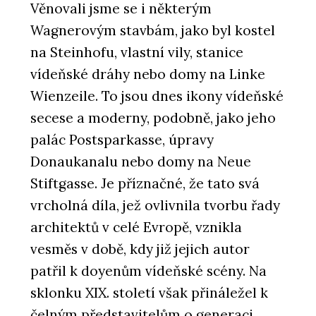
Věnovali jsme se i některým
Wagnerovým stavbám, jako byl kostel
na Steinhofu, vlastní vily, stanice
vídeňské dráhy nebo domy na Linke
Wienzeile. To jsou dnes ikony vídeňské
secese a moderny, podobně, jako jeho
palác Postsparkasse, úpravy
Donaukanalu nebo domy na Neue
Stiftgasse. Je příznačné, že tato svá
vrcholná díla, jež ovlivnila tvorbu řady
architektů v celé Evropě, vznikla
vesměs v době, kdy již jejich autor
patřil k doyenům vídeňské scény. Na
sklonku XIX. století však přináležel k
čelným představitelům o generaci