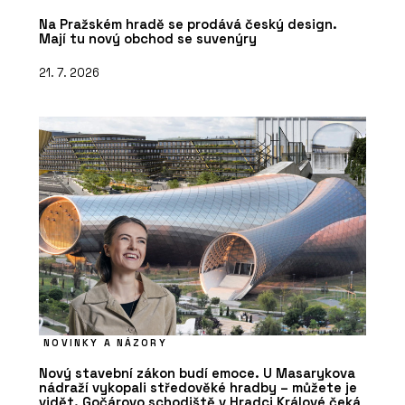
Na Pražském hradě se prodává český design.
Mají tu nový obchod se suvenýry
21. 7. 2026
NOVINKY A NÁZORY
Nový stavební zákon budí emoce. U Masarykova
nádraží vykopali středověké hradby – můžete je
vidět. Gočárovo schodiště v Hradci Králové čeká