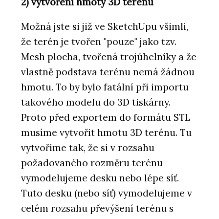
2) vytvoření hmoty 3D terénu
Možná jste si již ve SketchUpu všimli,
že terén je tvořen "pouze" jako tzv.
Mesh plocha, tvořená trojúhelníky a že
vlastně podstava terénu nemá žádnou
hmotu. To by bylo fatální při importu
takového modelu do 3D tiskárny.
Proto před exportem do formátu STL
musíme vytvořit hmotu 3D terénu. Tu
vytvoříme tak, že si v rozsahu
požadovaného rozměru terénu
vymodelujeme desku nebo lépe síť.
Tuto desku (nebo síť) vymodelujeme v
celém rozsahu převýšení terénu s