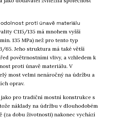
a jako dodavatel zvítězila společnost
í odolnost proti únavě materiálu
vality C115/135 má mnohem vyšší
(min. 135 MPa) než pro tento typ
3/65. Jeho struktura má také větší
řed povětrnostními vlivy, a vzhledem k
nost proti únavě materiálu. V
elý most velmi nenáročný na údržbu a
ních oprav.
 jako pro tradiční mostní konstrukce s
otože náklady na údržbu v dlouhodobém
ě (za dobu životnosti) nakonec vychází