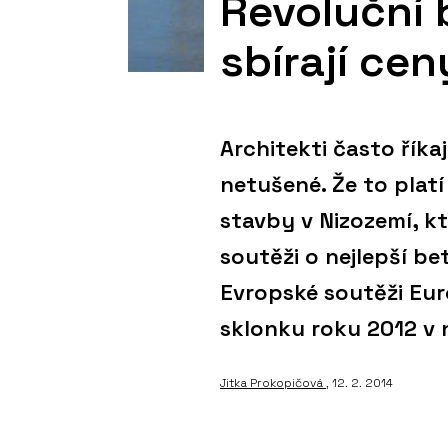
Revoluční 
sbírají cen
Architekti často říka
netušené. Že to platí
stavby v Nizozemí, k
soutěži o nejlepší be
Evropské soutěži Eur
sklonku roku 2012 v 
Jitka Prokopičová
, 12. 2. 2014