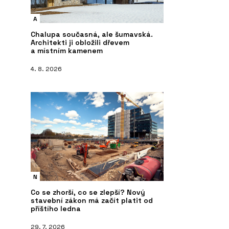
A
Chalupa současná, ale šumavská.
Architekti ji obložili dřevem
a místním kamenem
4. 8. 2026
N
Co se zhorší, co se zlepší? Nový
stavební zákon má začít platit od
příštího ledna
29. 7. 2026