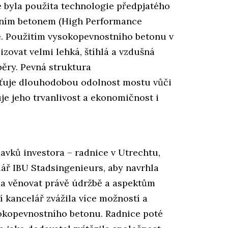
de byla použita technologie předpjatého
tním betonem (High Performance
e. Použitím vysokopevnostního betonu v
zovat velmi lehká, štíhlá a vzdušná
pěry. Pevná struktura
šťuje dlouhodobou odolnost mostu vůči
uje jeho trvanlivost a ekonomičnost i
davků investora – radnice v Utrechtu,
lář IBU Stadsingenieurs, aby navrhla
la věnovat právě údržbě a aspektům
í kancelář zvážila více možností a
okopevnostního betonu. Radnice poté