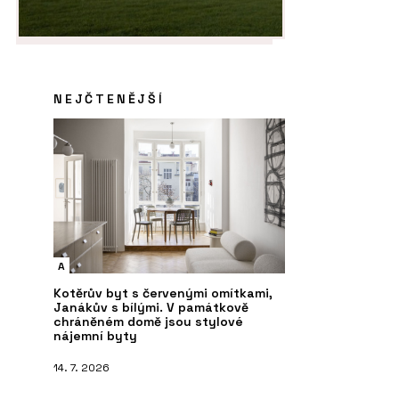
NEJČTENĚJŠÍ
A
Kotěrův byt s červenými omítkami,
Janákův s bílými. V památkově
chráněném domě jsou stylové
nájemní byty
14. 7. 2026