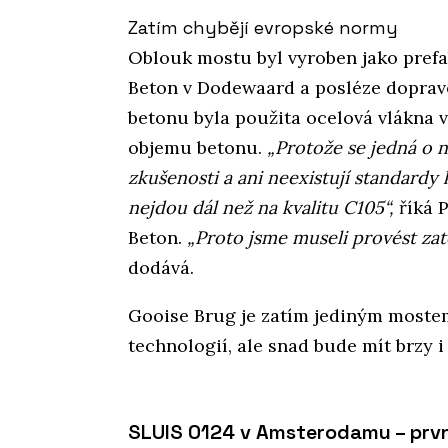
Zatím chybějí evropské normy
Oblouk mostu byl vyroben jako prefa
Beton v Dodewaard a posléze doprave
betonu byla použita ocelová vlákna v
objemu betonu.
„Protože se jedná o n
zkušenosti a ani neexistují standardy
nejdou dál než na kvalitu C105“,
říká P
Beton.
„Proto jsme museli provést zat
dodává.
Gooise Brug je zatím jediným most
technologií, ale snad bude mít brzy i
SLUIS 0124 v Amsterodamu – prv