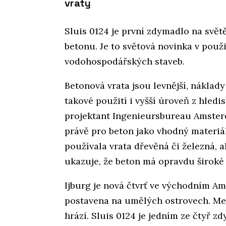
vraty
Sluis 0124 je první zdymadlo na svět
betonu. Je to světová novinka v použ
vodohospodářských staveb.
Betonová vrata jsou levnější, náklad
takové použití i vyšší úroveň z hledi
projektant Ingenieursbureau Amsterd
právě pro beton jako vhodný materiá
používala vrata dřevěná či železná,
ukazuje, že beton má opravdu široké
Ijburg je nová čtvrť ve východním Am
postavena na umělých ostrovech. Mez
hrází. Sluis 0124 je jedním ze čtyř z