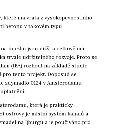
ě, které má vrata z vysokopevnostního
ití betonu v takovém typu
y na údržbu jsou nižší a celkově má
ska trvale udržitelného rozvoje. Proto se
am (IBA) rozhodl na základě studie
l pro tento projekt. Doposud se
 ale zdymadlo 0124 v Amsterodamu
 uplatnění.
sterodamu, která je prakticky
i ostrovy je místní systém kanálů a
dymadel na Ijburgu a je používáno pro