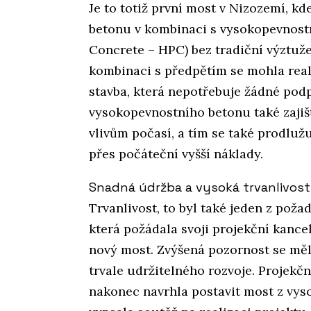
Je to totiž první most v Nizozemí, k
betonu v kombinaci s vysokopevnos
Concrete – HPC) bez tradiční výztuž
kombinaci s předpětím se mohla reali
stavba, která nepotřebuje žádné pod
vysokopevnostního betonu také zaji
vlivům počasí, a tím se také prodluž
přes počáteční vyšší náklady.
Snadná údržba a vysoká trvanlivost
Trvanlivost, to byl také jeden z poža
která požádala svoji projekční kance
nový most. Zvýšená pozornost se mě
trvale udržitelného rozvoje. Projekčn
nakonec navrhla postavit most z vys