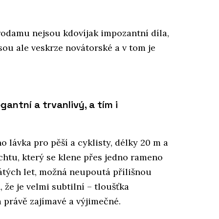
odamu nejsou kdovíjak impozantní díla,
jsou ale veskrze novátorské a v tom je
antní a trvanlivý, a tím i
 lávka pro pěší a cyklisty, délky 20 m a
echtu, který se klene přes jedno rameno
átých let, možná neupoutá přílišnou
 že je velmi subtilní – tloušťka
 právě zajímavé a výjimečné.