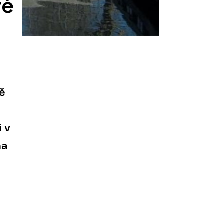
ré
vě
 v
na