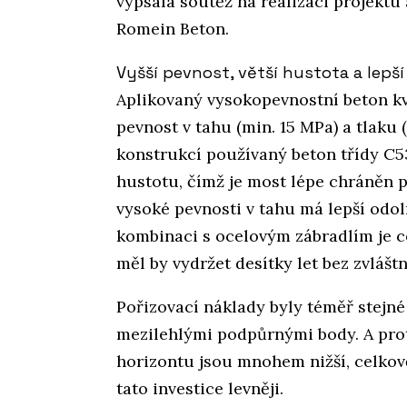
vypsala soutěž na realizaci projektu 
Romein Beton.
Vyšší pevnost, větší hustota a lepš
Aplikovaný vysokopevnostní beton k
pevnost v tahu (min. 15 MPa) a tlaku 
konstrukcí používaný beton třídy C5
hustotu, čímž je most lépe chráněn p
vysoké pevnosti v tahu má lepší odol
kombinaci s ocelovým zábradlím je c
měl by vydržet desítky let bez zvlášt
Pořizovací náklady byly téměř stejné
mezilehlými podpůrnými body. A pr
horizontu jsou mnohem nižší, celkov
tato investice levněji.