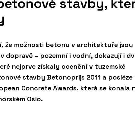
betonové stavby, kte
y
jí, že možnosti betonu v architektuře jsou
 v dopravě – pozemní i vodní, dokazují i d
teré nejprve získaly ocenění v tuzemské
tonové stavby Betonoprijs 2011 a posléze i
opean Concrete Awards, která se konala 
norském Oslo.