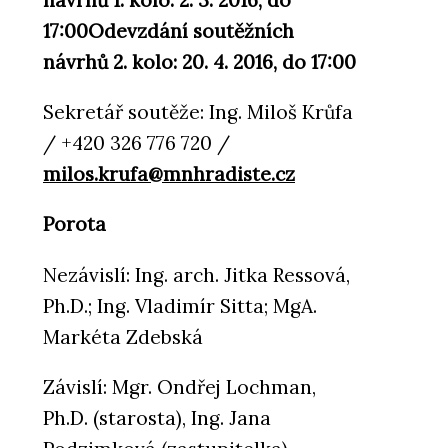
návrhů 1. kolo: 2. 3. 2016, do
17:00
Odevzdání soutěžních
návrhů 2. kolo: 20. 4. 2016, do 17:00
Sekretář soutěže: Ing. Miloš Krůfa
/ +420 326 776 720 /
milos.krufa@mnhradiste.cz
Porota
Nezávislí: Ing. arch. Jitka Ressová,
Ph.D.; Ing. Vladimír Sitta; MgA.
Markéta Zdebská
Závislí: Mgr. Ondřej Lochman,
Ph.D. (starosta), Ing. Jana