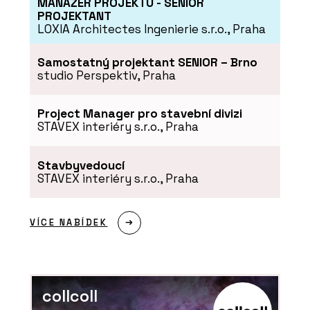
MANAŽER PROJEKTU - SENIOR
PROJEKTANT
LOXIA Architectes Ingenierie s.r.o., Praha
Samostatný projektant SENIOR – Brno
studio Perspektiv, Praha
Project Manager pro stavební divizi
ČLÁNKY
STAVEX interiéry s.r.o., Praha
Prosklené příčky Dorsis i
tam, kde je nečekáte
Stavbyvedoucí
STAVEX interiéry s.r.o., Praha
VÍCE NABÍDEK
PRODUKTY
Dveře a rámové zárubně
collcoll
FORTIUS WOODY - Dorsis