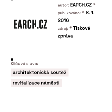
EARCH.CZ
*
autor:
*
8. 1.
publikováno:
2016
*
Tisková
zdroj:
zpráva
ČLÁNKY
Ekologičtější postup ve
výrobě je možný, ale
vyžaduje větší přesnost,
disciplínu i kontrolu
Klíčová slova:
architektonická soutěž
revitalizace náměstí
PRODUKTY
Skrytá soklová lišta LINUS
- Dorsis