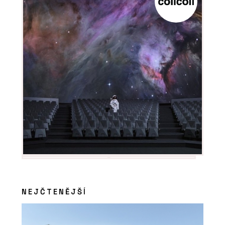
O FIRMĚ
Dorsis s.r.o.
NEJČTENĚJŠÍ