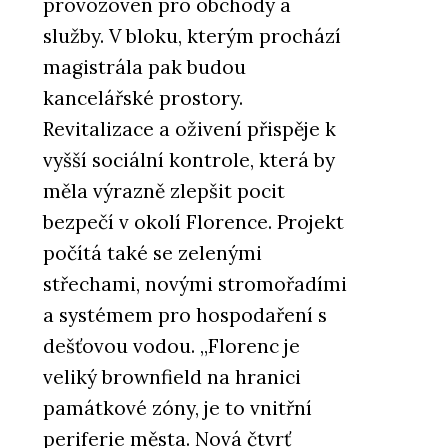
provozoven pro obchody a
služby. V bloku, kterým prochází
PRODUKTY
magistrála pak budou
Filtrační baterie Mythos Water
Hub All in One - Franke
kancelářské prostory.
Revitalizace a oživení přispěje k
vyšší sociální kontrole, která by
měla výrazně zlepšit pocit
bezpečí v okolí Florence. Projekt
počítá také se zelenými
střechami, novými stromořadími
PRODUKTY
a systémem pro hospodaření s
Kuchyňská baterie Mythos
Masterpiece - Franke
dešťovou vodou. „Florenc je
veliký brownfield na hranici
památkové zóny, je to vnitřní
periferie města. Nová čtvrť