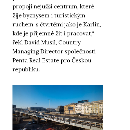
propojí nejužší centrum, které
žije byznysem i turistickým
ruchem, s čtvrtěmi jako je Karlín,
PRODUKTY
kde je příjemné žít i pracovat,“
Fragranitový dřez Maris -
Franke
řekl David Musil, Country
Managing Director společnosti
Penta Real Estate pro Českou
republiku.
O FIRMĚ
Franke