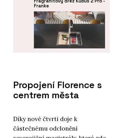
Fragranitový dřez Kubus 2 Pro -
Franke
PRODUKTY
Nerezový dřez Box Pro - Franke
Propojení Florence s
centrem města
Díky nové čtvrti doje k
částečnému odclonění
severojižní magistrály, která zde
PRODUKTY