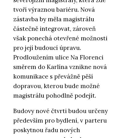
Filtrační baterie Vital Tap -
tvoří výraznou bariéru. Nová
Franke
zástavba by měla magistrálu
částečně integrovat, zároveň
však ponechá otevřené možnosti
pro její budoucí úpravu.
Prodloužením ulice Na Florenci
směrem do Karlína vznikne nová
PRODUKTY
komunikace s převážně pěší
Indukční varná deska Mythos
dopravou, kterou bude možné
2Gether Icon Steel s
odsavačem par - Franke
magistrálu pohodlně podejít.
Budovy nové čtvrti budou určeny
především pro bydlení, v parteru
poskytnou řadu nových