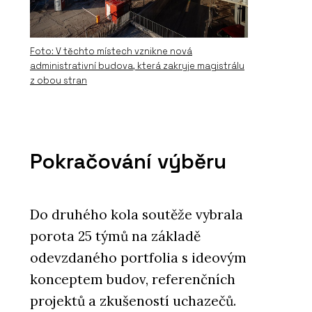
Foto: V těchto místech vznikne nová
administrativní budova, která zakryje magistrálu
PRODUKTY
z obou stran
Komínový odsavač par Maris
Modular - Franke
Pokračování výběru
Do druhého kola soutěže vybrala
porota 25 týmů na základě
odevzdaného portfolia s ideovým
konceptem budov, referenčních
projektů a zkušeností uchazečů.