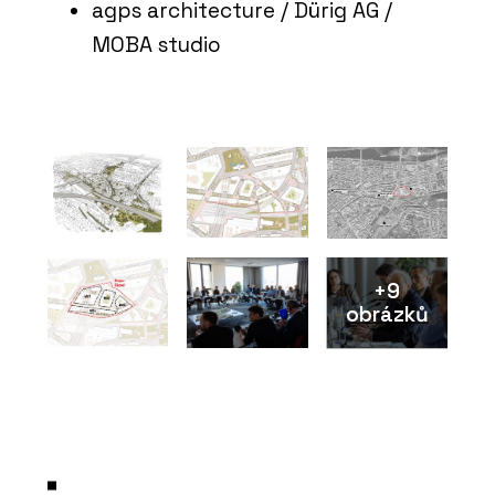
agps architecture / Dürig AG /
MOBA studio
+9
obrázků