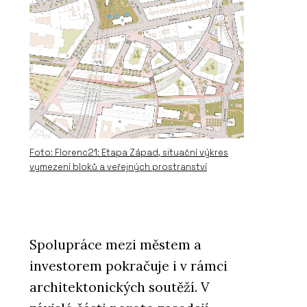
Foto: Florenc21: Etapa Západ, situační výkres
vymezení bloků a veřejných prostranství
Spolupráce mezi městem a
investorem pokračuje i v rámci
architektonických soutěží. V