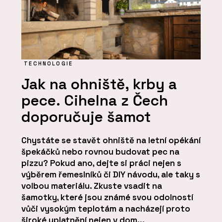
TECHNOLOGIE
Jak na ohniště, krby a
pece. Cihelna z Čech
doporučuje šamot
Chystáte se stavět ohniště na letní opékání
špekáčků nebo rovnou budovat pec na
pizzu? Pokud ano, dejte si práci nejen s
výběrem řemeslníků či DIY návodu, ale taky s
volbou materiálu. Zkuste vsadit na
šamotky, které jsou známé svou odolností
vůči vysokým teplotám a nacházejí proto
široké uplatnění nejen v dom...