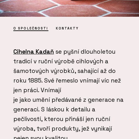
O SPOLEČNOSTI
KONTAKTY
Cihelna Kadaň
se pyšní dlouholetou
tradicí v ruční výrobě cihlových a
šamotových výrobků, sahající až do
roku 1885. Své řemeslo vnímají víc než
jen práci. Vnímají
je jako umění předávané z generace na
generaci. S láskou k detailu a
pečlivostí, kterou přináší jen ruční
výroba, tvoří produkty, jež vynikají
nejen svou kvalitou.