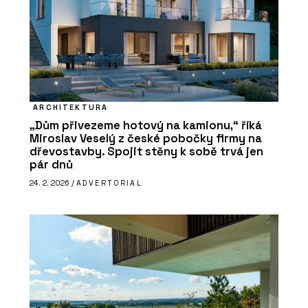
ARCHITEKTURA
„Dům přivezeme hotový na kamionu,“ říká
Miroslav Veselý z české pobočky firmy na
dřevostavby. Spojit stěny k sobě trvá jen
pár dnů
24. 2. 2026 /
ADVERTORIAL