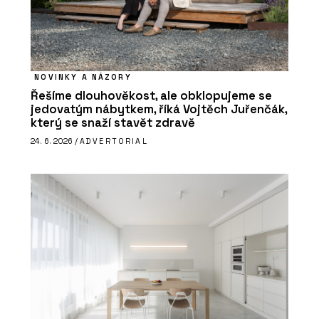
NOVINKY A NÁZORY
Řešíme dlouhověkost, ale obklopujeme se
jedovatým nábytkem, říká Vojtěch Juřenčák,
který se snaží stavět zdravě
24. 6. 2026 /
ADVERTORIAL