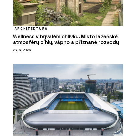
ARCHITEKTURA
Wellness v bývalém chlívku. Místo lázeňské
atmosféry cihly, vápno a přiznané rozvody
23. 6. 2026