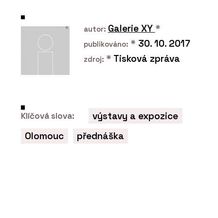
Bydlení, co léčí tělo i duši
Galerie XY
*
autor:
*
30. 10. 2017
publikováno:
*
Tisková zpráva
zdroj:
SLUŽBY
Dřevostavba ke
komerčnímu využití -
výstavy a expozice
Klíčová slova:
VESPER HOMES
Olomouc
přednáška
ČLÁNKY
Domov splněných snů.