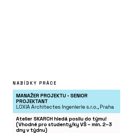
Hotový byl za dva měsíce
SLUŽBY
Dřevostavba v severském
stylu - VESPER HOMES
NABÍDKY PRÁCE
MANAŽER PROJEKTU - SENIOR
PROJEKTANT
LOXIA Architectes Ingenierie s.r.o., Praha
Atelier SKARCH hledá posilu do týmu!
SLUŽBY
(Vhodné pro studenty/ky VŠ – min. 2–3
Moderní dřevostavba -
dny v týdnu)
VESPER HOMES