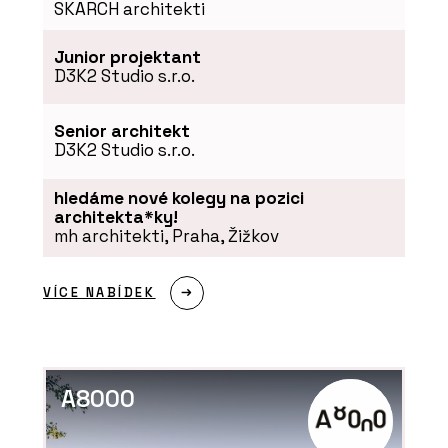
SKARCH architekti
Junior projektant
D3K2 Studio s.r.o.
Senior architekt
D3K2 Studio s.r.o.
SLUŽBY
hledáme nové kolegy na pozici
Dřevostavba bez příček -
VESPER HOMES
architekta*ky!
mh architekti, Praha, Žižkov
VÍCE NABÍDEK
SLUŽBY
A8000
Hybridní dřevostavba –
VESPER HOMES