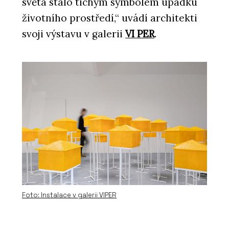
světa stalo tichým symbolem úpadku
životního prostředí,“ uvádí architekti
PRODUKTY
Okenní a dveřní systém s tepelnou
svoji výstavu v galerii
VI PER
.
izolací MB-79N - Aluprof
O FIRMĚ
Aluprof System Czech s.r.o.
Foto: Instalace v galerii VIPER