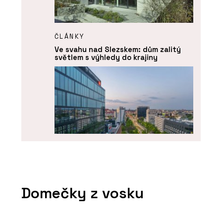
ČLÁNKY
Ve svahu nad Slezskem: dům zalitý
světlem s výhledy do krajiny
PRODUKTY
Okenní a dveřní systém MB-104
Domečky z vosku
PASSIVE - Aluprof