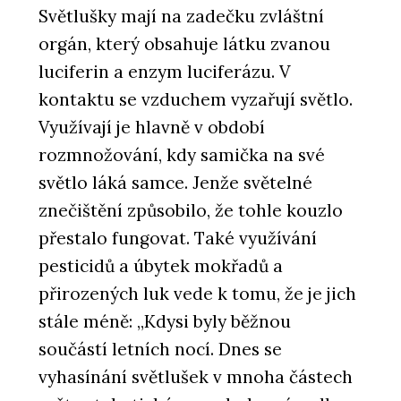
Světlušky mají na zadečku zvláštní
orgán, který obsahuje látku zvanou
luciferin a enzym luciferázu. V
kontaktu se vzduchem vyzařují světlo.
Využívají je hlavně v období
rozmnožování, kdy samička na své
ČLÁNKY
světlo láká samce. Jenže světelné
V historickém centru Vratislavi stojí
luxusní bytový dům. Má výhled do
znečištění způsobilo, že tohle kouzlo
zeleně, volnočasové sportoviště a
wellness
přestalo fungovat. Také využívání
pesticidů a úbytek mokřadů a
přirozených luk vede k tomu, že je jich
stále méně: „Kdysi byly běžnou
součástí letních nocí. Dnes se
vyhasínání světlušek v mnoha částech