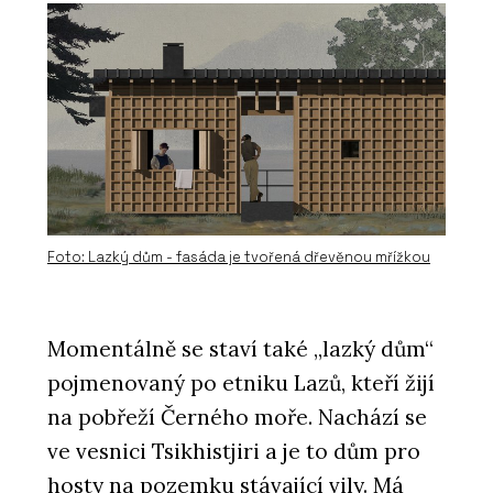
Foto: Lazký dům - fasáda je tvořená dřevěnou mřížkou
Momentálně se staví také „lazký dům“
pojmenovaný po etniku Lazů, kteří žijí
na pobřeží Černého moře. Nachází se
ve vesnici Tsikhistjiri a je to dům pro
hosty na pozemku stávající vily. Má