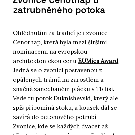
zatrubněného potoka
Ohlédnutím za tradicí je i zvonice
Cenothap, která byla mezi širšími
nominacemi na evropskou
architektonickou cenu
EUMies Award
.
PRODUKTY
Jedná se o zvonici postavenou z
Sloupko-příčková fasáda s vysokou
opálených trámů na zarostlém a
tepelnou izolací MB-MT50N - Aluprof
značně zanedbaném plácku v Tbilisi.
Vede tu potok Duknishevski, který ale
spíš připomíná stoku, a kousek dál se
zavírá do betonového potrubí.
Zvonice, kde se každých dvacet až