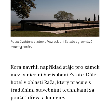
Foto: Jízdárna v zámku Vazisubani Estate vyrovnává
svažitý terén.
Kera navrhli například stáje pro zámek
mezi vinicemi Vazisubani Estate. Dále
hotel v oblasti Rača, který pracuje s
tradičními stavebními technikami za
použití dřeva a kamene.