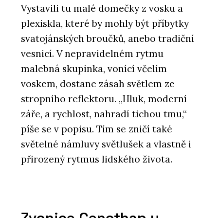
Vystavili tu malé domečky z vosku a
plexiskla, které by mohly být příbytky
svatojánských broučků, anebo tradiční
vesnicí. V nepravidelném rytmu
PRODUKTY
malebná skupinka, vonící včelím
Okenní a dveřní systém s tepelnou
izolací MB-86N - Aluprof
voskem, dostane zásah světlem ze
stropního reflektoru. „Hluk, moderní
záře, a rychlost, nahradí tichou tmu,“
píše se v popisu. Tím se zničí také
světelné námluvy světlušek a vlastně i
přirozený rytmus lidského života.
ČLÁNKY
Černá perla, klenot Ostravy, ve
Zvonice Cenothap u
kterém se lidé léčí