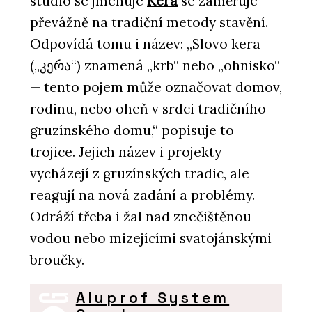
studio se jmenuje
Kera
se zaměřuje
převážně na tradiční metody stavění.
Odpovídá tomu i název: „Slovo kera
(„კერა“) znamená „krb“ nebo „ohnisko“
— tento pojem může označovat domov,
rodinu, nebo oheň v srdci tradičního
gruzínského domu,“ popisuje to
trojice. Jejich název i projekty
vycházejí z gruzínských tradic, ale
reagují na nová zadání a problémy.
Odráží třeba i žal nad znečištěnou
vodou nebo mizejícími svatojánskými
broučky.
Aluprof System