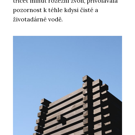
třicet minut rozezní zvon, přivolávala
pozornost k téhle kdysi čisté a
PRODUKTY
životadárné vodě.
Sloupko-příčková, strukturální fasáda
MB-SR50N EFEKT - Aluprof
ČLÁNKY
Bytová věž na pobřeží Portugalska.
Její fasáda vychází z rytmu lodních
kontejnerů