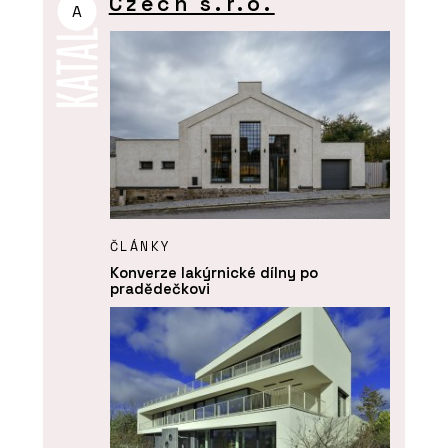
Czech s.r.o.
A
ČLÁNKY
Konverze lakýrnické dílny po
pradědečkovi