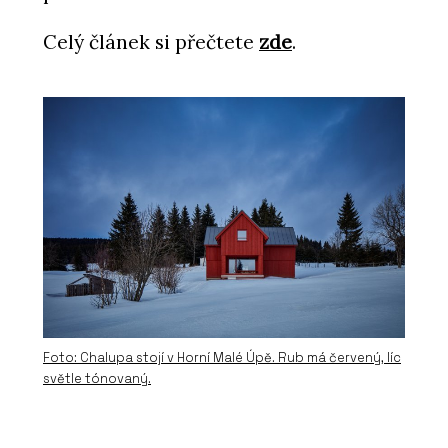
Celý článek si přečtete
zde
.
Foto: Chalupa stojí v Horní Malé Úpě. Rub má červený, líc
světle tónovaný.