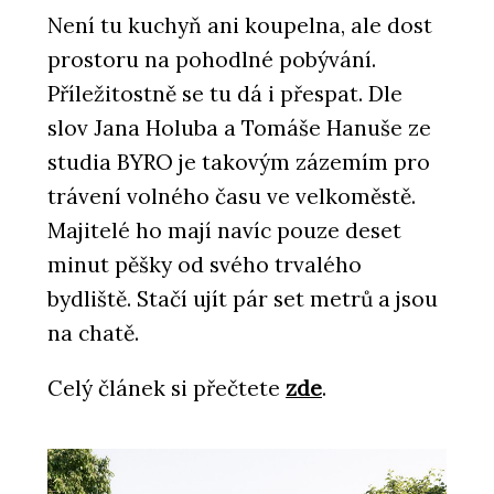
Není tu kuchyň ani koupelna, ale dost
prostoru na pohodlné pobývání.
Příležitostně se tu dá i přespat. Dle
slov Jana Holuba a Tomáše Hanuše ze
studia BYRO je takovým zázemím pro
trávení volného času ve velkoměstě.
SLUŽBY
Majitelé ho mají navíc pouze deset
Řešení sporů a arbitráže - SNTD
minut pěšky od svého trvalého
bydliště. Stačí ujít pár set metrů a jsou
na chatě.
Celý článek si přečtete
zde
.