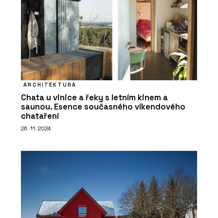
ČLÁNKY
Smlouva o dílo se stavební firmou.
Hlavní je definovat, co chcete
ARCHITEKTURA
Chata u vinice a řeky s letním kinem a
saunou. Esence současného víkendového
chataření
26. 11. 2024