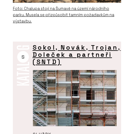
Foto: Chalupa stojí na Šumavě na území národního
parku. Musela se přizpůsobit tamním požadavkům na
výstavbu.
Sokol, Novák, Trojan,
Doleček a partneři
S
(SNTD)