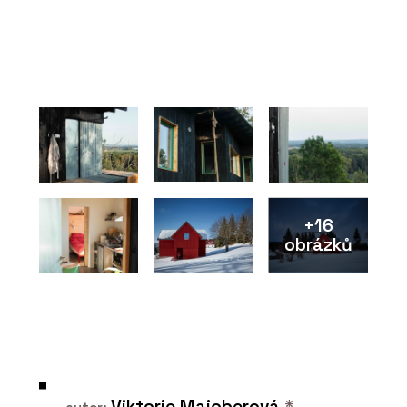
+16
obrázků
Viktorie Majoberová
*