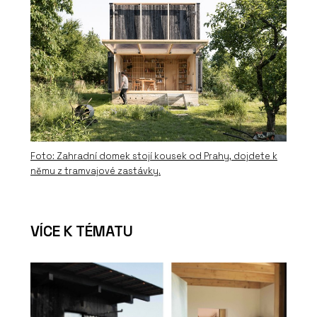
SLUŽBY
Právo životního prostředí - SNTD
Foto: Zahradní domek stojí kousek od Prahy, dojdete k
němu z tramvajové zastávky.
SLUŽBY
Veřejné zakázky - SNTD
VÍCE K TÉMATU