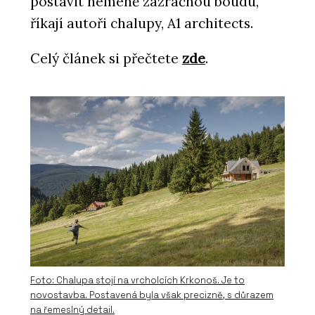
postavit neméně zázračnou boudu,“
říkají autoři chalupy, A1 architects.
Celý článek si přečtete
zde
.
Foto: Chalupa stojí na vrcholcích Krkonoš. Je to
novostavba. Postavená byla však precizně, s důrazem
na řemeslný detail.