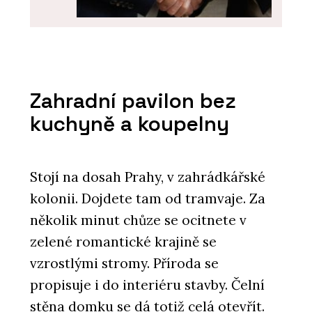
SLUŽBY
Akvizice, fúze a restrukturalizace -
SNTD
Zahradní pavilon bez
kuchyně a koupelny
Stojí na dosah Prahy, v zahrádkářské
kolonii. Dojdete tam od tramvaje. Za
několik minut chůze se ocitnete v
zelené romantické krajině se
O FIRMĚ
vzrostlými stromy. Příroda se
Sokol, Novák, Trojan, Doleček a
partneři (SNTD)
propisuje i do interiéru stavby. Čelní
stěna domku se dá totiž celá otevřít.