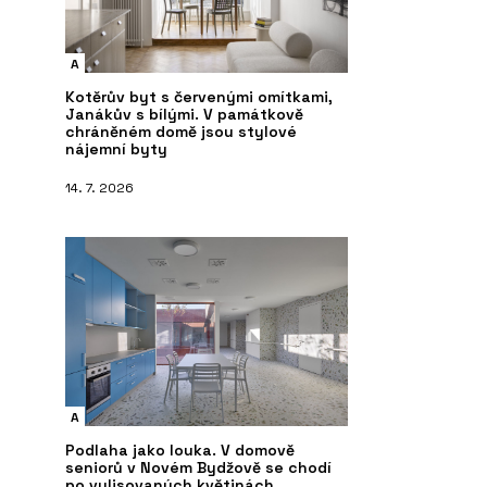
A
Kotěrův byt s červenými omítkami,
Janákův s bílými. V památkově
chráněném domě jsou stylové
nájemní byty
14. 7. 2026
A
Podlaha jako louka. V domově
seniorů v Novém Bydžově se chodí
po vylisovaných květinách