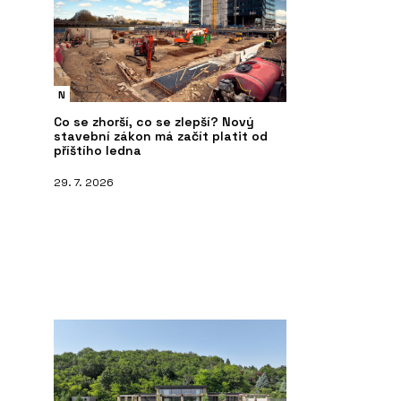
N
Co se zhorší, co se zlepší? Nový
stavební zákon má začít platit od
příštího ledna
PRODUKTY
ČL
29. 7. 2026
te do zahrady a
Wellness - Aquamarine Spa
Ba
v hotelu Golden
s 