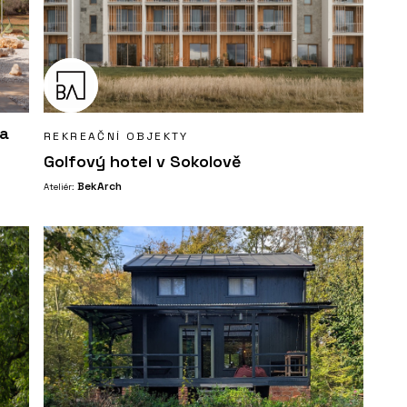
pa
REKREAČNÍ OBJEKTY
Golfový hotel v Sokolově
BekArch
Ateliér: