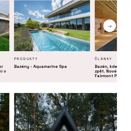
PRODUKTY
ČLÁNKY
or
Bazény - Aquamarine Spa
Bazén, kde plave
í v
zpět. Nové lázně 
Fairmont Prague