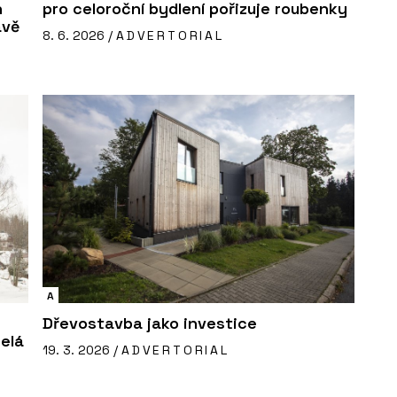
h
pro celoroční bydlení pořizuje roubenky
avě
8. 6. 2026 /
ADVERTORIAL
A
Dřevostavba jako investice
celá
19. 3. 2026 /
ADVERTORIAL