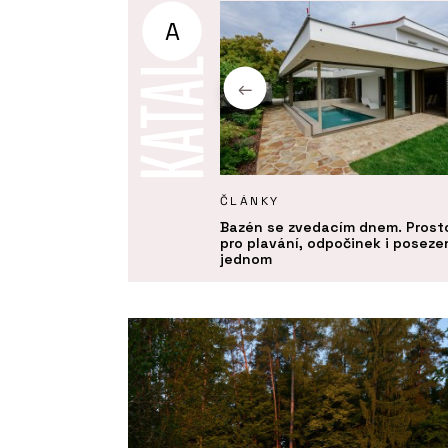
A
KTY
ČLÁNKY
 – Aquamarine Spa
Bazén se zvedacím dnem. Prost
pro plavání, odpočinek i posezen
jednom