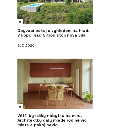
A
Obývací pokoj s výhledem na hrad.
V kopci nad Nitrou stojí nová vila
9. 7. 2026
A
Větší byt díky nábytku na míru.
Architektky daly mladé rodině víc
místa a pokoj navíc