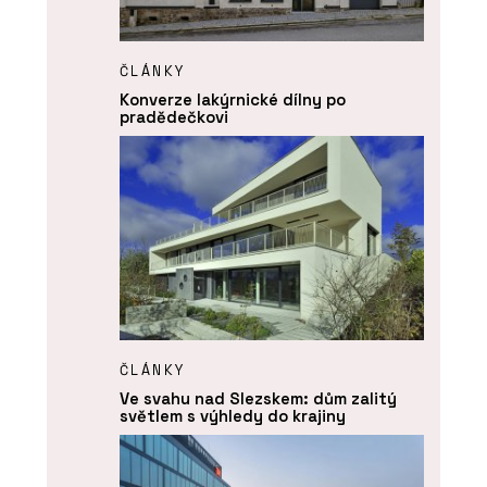
ČLÁNKY
Konverze lakýrnické dílny po
pradědečkovi
ČLÁNKY
Ve svahu nad Slezskem: dům zalitý
světlem s výhledy do krajiny