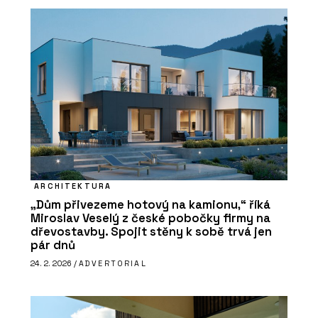
ARCHITEKTURA
„Dům přivezeme hotový na kamionu,“ říká
Miroslav Veselý z české pobočky firmy na
dřevostavby. Spojit stěny k sobě trvá jen
pár dnů
24. 2. 2026 /
ADVERTORIAL