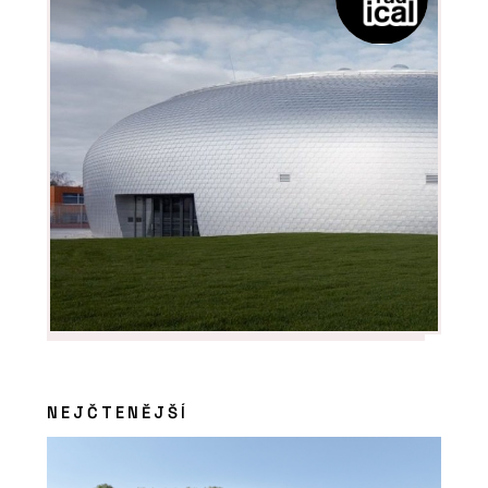
PRODUKTY
Sloupko-příčková fasáda s vysokou
tepelnou izolací MB-MT50N - Aluprof
PRODUKTY
Sloupko-příčková, strukturální fasáda
MB-SR50N EFEKT - Aluprof
NEJČTENĚJŠÍ