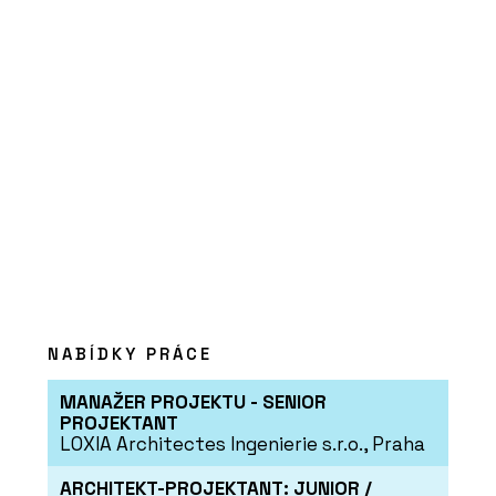
O FIRMĚ
Aluprof System Czech s.r.o.
NABÍDKY PRÁCE
MANAŽER PROJEKTU - SENIOR
PROJEKTANT
PRODUKTY
LOXIA Architectes Ingenierie s.r.o., Praha
Okenní a dveřní systém s tepelnou
izolací MB-86N - Aluprof
ARCHITEKT-PROJEKTANT: JUNIOR /