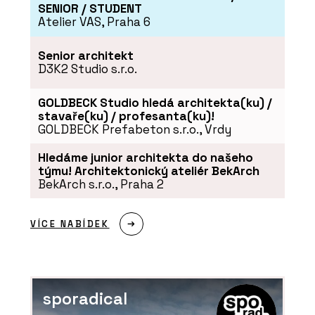
SENIOR / STUDENT
Atelier VAS, Praha 6
Senior architekt
D3K2 Studio s.r.o.
GOLDBECK Studio hledá architekta(ku) /
stavaře(ku) / profesanta(ku)!
GOLDBECK Prefabeton s.r.o., Vrdy
ČLÁNKY
Hledáme junior architekta do našeho
Černá perla, klenot Ostravy, ve
týmu! Architektonický ateliér BekArch
kterém se lidé léčí
BekArch s.r.o., Praha 2
VÍCE NABÍDEK
sporadical