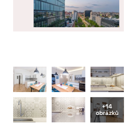
PRODUKTY
Okenní a dveřní systém MB-104
PASSIVE - Aluprof
+14
obrázků
ČLÁNKY