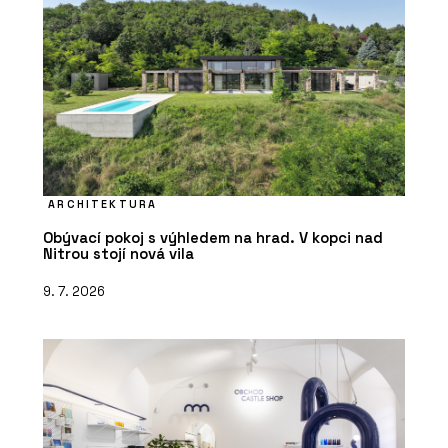
ČLÁNKY
Bytová věž na pobřeží Portugalska.
Její fasáda vychází z rytmu lodních
kontejnerů
ARCHITEKTURA
Obývací pokoj s výhledem na hrad. V kopci nad
Nitrou stojí nová vila
9. 7. 2026