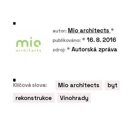
V historickém centru Vratislavi stojí
luxusní bytový dům. Má výhled do
zeleně, volnočasové sportoviště a
wellness
Mio architects
*
autor:
*
16. 8. 2016
publikováno:
*
Autorská zpráva
zdroj:
Mio architects
byt
Klíčová slova:
PRODUKTY
rekonstrukce
Vinohrady
Okenní a dveřní systém s tepelnou
izolací MB-79N - Aluprof