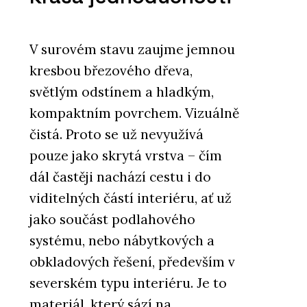
V surovém stavu zaujme jemnou
kresbou březového dřeva,
světlým odstínem a hladkým,
kompaktním povrchem. Vizuálně
O FIRMĚ
čistá. Proto se už nevyužívá
Plygroup s.r.o.
pouze jako skrytá vrstva – čím
dál častěji nachází cestu i do
viditelných částí interiéru, ať už
jako součást podlahového
systému, nebo nábytkových a
obkladových řešení, především v
PRODUKTY
severském typu interiéru. Je to
Překližka hevea - Plygroup
materiál, který sází na