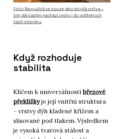
Foto: Nevyužívá se pouze jako skrytá vrstva –
čím dál častěji nachází cestu i do viditelných
částí interiéru.
Když rozhoduje
stabilita
Klíčem k univerzálnosti
březové
překližky
je její vnitřní struktura
– vrstvy dýh kladené křížem a
slisované pod tlakem. Výsledkem
je vysoká tvarová stálost a