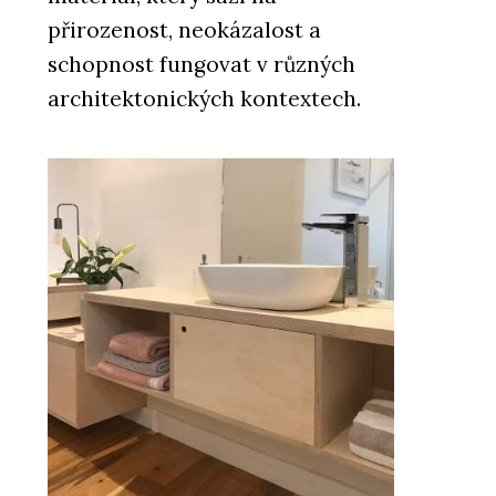
přirozenost, neokázalost a
schopnost fungovat v různých
architektonických kontextech.
PRODUKTY
Překližka okoume - Plygroup
PRODUKTY
Překližka akát/eukalyptus -
Plygroup