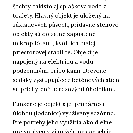
šachty, takisto aj splašková voda z
toalety. Hlavný objekt je uložený na
základových pásoch, prídavné stenové
objekty sú do zame zapustené
mikropilótami, kvôli ich malej
priestorovej stabilite. Objekt je
napojený na elektrinu a vodu
podzemnými prípojkami. Drevené
sedáky vystupujúce z betónových stien
su prichytené nerezovými úholníkmi.
Funkčne je objekt s jej primárnou
úlohou (lodenice) využívaný sezónne.
Pre potreby jeho využitia ako dielne
pre správcu v zimných mesiacoch je