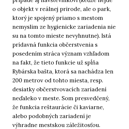
prípade aj návštevnikovi (keďže nejde
o objekt v reálnej prirode, ale o park,
ktorý je spojený priamo s mestom
nemyslim ze hygienicke zariadenia nie
su na tomto mieste nevyhnutne). Istá
prídavná funkcia občerstvenia s
posedením stráca význam vzhľadom
na fakt, že tieto funkcie už spĺňa
Rybárska bašta, ktorá sa nachádza len
200 metrov od tohto miesta, resp.
desiatky občerstvovacích zariadení
neďaleko v meste. Som presvedčený,
že funkcia reštaurácie či kaviarne,
alebo podobných zariadení je
výhradne mestskou záležitosťou.