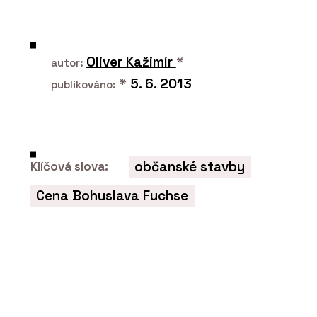
ČLÁNKY
Designblok 2024: Konsepti přiváží
Oliver Kažimír
*
hvězdy z Milána
autor:
*
5. 6. 2013
publikováno:
občanské stavby
Klíčová slova:
Cena Bohuslava Fuchse
PRODUKTY
Pavilion O od značky Kettal - KONSEPTI