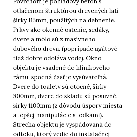
Povrchom je pohľadový betón s
otlačenom štruktúrou drevených latí
šírky 115mm, použitých na debnenie.
Prkvy ako okenné ostenie, sedáky,
dvere a mólo sú z masívneho
dubového dreva. (poprípade agátové,
tiež dobre odoláva vode). Okno
objektu je vsadené do hliníkového
rámu, spodná časť je vysúvateľná.
Dvere do toalety sú otočné, šírky
800mm, dvere do skladu sú posuvné,
šírky 1100mm (z dôvodu úspory miesta
a lepšej manipulácie s loďkami).
Strecha objektu je vyspádovaná do
odtoku, ktorý vedie do instalačnej