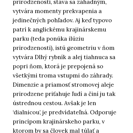
prirodzenosti, stáva sa záhadným,
vytvára momenty prekvapenia a
jedinečných pohľadov. Aj keď typovo
patrí k anglickému krajinárskemu
parku (teda ponúka ilúziu
prirodzenosti), istú geometriu v ňom
vytvára Dlhý rybník a alej tiahnuca sa
popri ňom, ktorá je prepojená so
všetkými troma vstupmi do záhrady.
Dimenzie a priamosť stromovej aleje
prirodzene priťahuje ľudí a činí ju tak
ústrednou cestou. Avšak je len
‘dialnicou’, je predvídateľná. Odporuje
princípom krajinárskeho parku, v
ktorom by sa človek mal túlať a