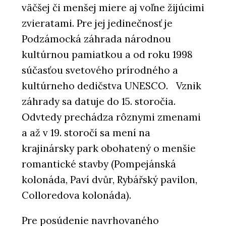
väčšej či menšej miere aj voľne žijúcimi
zvieratami. Pre jej jedinečnosť je
Podzámocká záhrada národnou
kultúrnou pamiatkou a od roku 1998
súčasťou svetového prírodného a
kultúrneho dedičstva UNESCO. Vznik
záhrady sa datuje do 15. storočia.
Odvtedy prechádza rôznymi zmenami
a až v 19. storočí sa mení na
krajinársky park obohatený o menšie
romantické stavby (Pompejánská
kolonáda, Paví dvůr, Rybářský pavilon,
Colloredova kolonáda).
Pre posúdenie navrhovaného