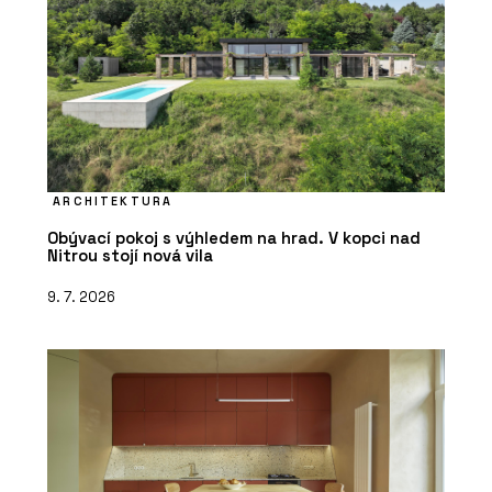
PRODUKTY
ARCHITEKTURA
Pohovka Budapest Soft od značky
Obývací pokoj s výhledem na hrad. V kopci nad
Baxter - KONSEPTI
Nitrou stojí nová vila
9. 7. 2026