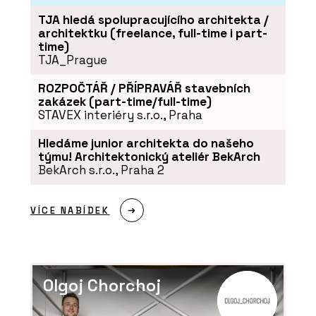
KONSEPTI
TJA hledá spolupracujícího architekta /
architektku (freelance, full-time i part-
time)
TJA_Prague
ROZPOČTÁŘ / PŘÍPRAVÁŘ stavebních
zakázek (part-time/full-time)
STAVEX interiéry s.r.o., Praha
Hledáme junior architekta do našeho
týmu! Architektonický ateliér BekArch
ČLÁNKY
BekArch s.r.o., Praha 2
Novinky ze Salone del Mobile 2024:
Konsepti představuje špičkové
designové kousky
VÍCE NABÍDEK
Olgoj Chorchoj