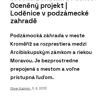
Oceněný projekt |
Loděnice v podzámecké
zahradě
Podzámocká záhrada v meste
Kroměříž sa rozprestiera medzi
Arcibiskupským zámkom a riekou
Moravou. Je bezprostredne
prepojená s mestom a voľne
prístupná ľuďom.
Oliver Kažimír
, 5. 6. 2013