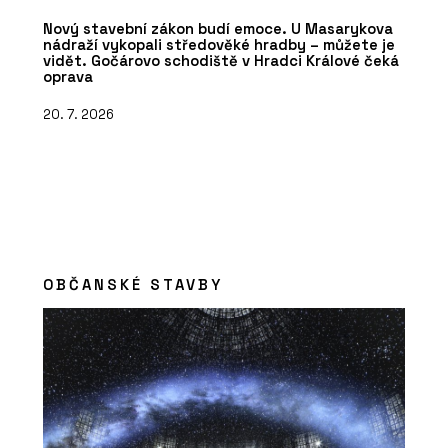
Nový stavební zákon budí emoce. U Masarykova
nádraží vykopali středověké hradby – můžete je
vidět. Gočárovo schodiště v Hradci Králové čeká
oprava
20. 7. 2026
OBČANSKÉ STAVBY