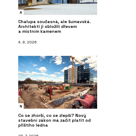
A
Chalupa současná, ale šumavská.
Architekti ji obložili dřevem
a místním kamenem
4. 8. 2026
N
Co se zhorší, co se zlepší? Nový
stavební zákon má začít platit od
příštího ledna