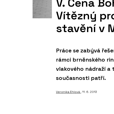
V. Cena Bo
Vítězný pro
stavění v 
Práce se zabývá řeš
rámci brněnského rin
vlakového nádraží a 
současnosti patří.
Veronika Ehlová
, 11. 6. 2013