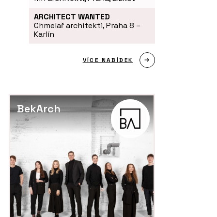
ARCHITECT WANTED
Chmelař architekti, Praha 8 –
Karlín
VÍCE NABÍDEK
BekArch