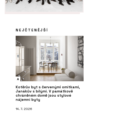
NEJČTENĚJŠÍ
A
O FIRMĚ
S
Kotěrův byt s červenými omítkami,
- Chytré základy
Chytré základy
Sp
Janákův s bílými. V památkově
ko
chráněném domě jsou stylové
Ch
nájemní byty
14. 7. 2026