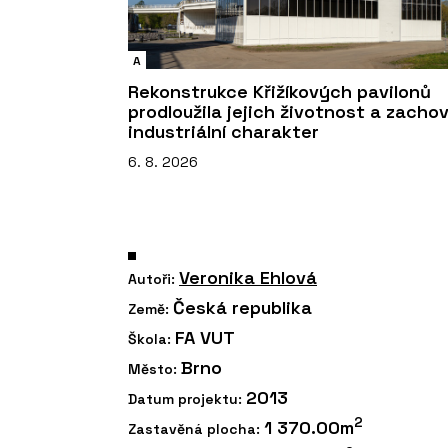
A
Rekonstrukce Křižíkových pavilonů
prodloužila jejich životnost a zacho
industriální charakter
6. 8. 2026
Veronika Ehlová
Autoři:
Česká republika
Země:
FA VUT
Škola:
Brno
Město:
2013
Datum projektu:
2
1 370.00m
Zastavěná plocha: