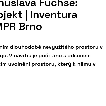
huslava Fuchse:
jekt | Inventura
MPR Brno
ením dlouhodobě nevyužitého prostoru v
gu. V návrhu je počítáno s odsunem
tím uvolnění prostoru, který k němu v