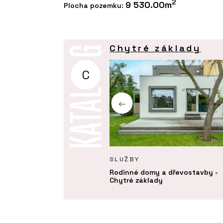
2
9 530.00m
Plocha pozemku:
Chytré základy
C
Y
SLUŽBY
 mobiliář - Chytré základy
Rodinné domy a dřevostavby -
Chytré základy