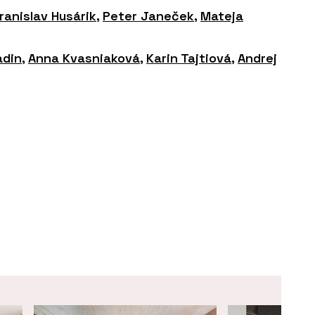
ranislav Husárik
,
Peter Janeček
,
Mateja
adin
,
Anna Kvasniaková
,
Karin Tajtiová
,
Andrej