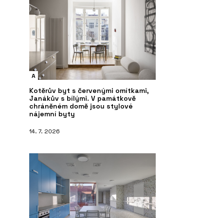
A
Kotěrův byt s červenými omítkami,
Janákův s bílými. V památkově
chráněném domě jsou stylové
nájemní byty
14. 7. 2026