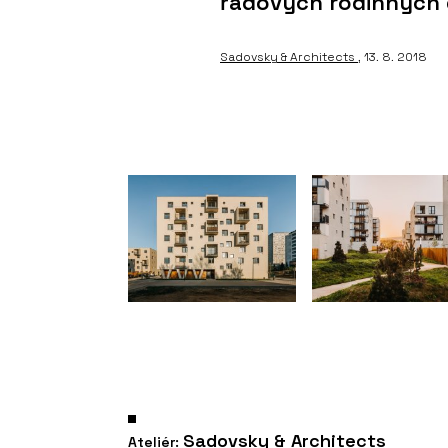
řadových rodinných
Sadovsky & Architects
, 13. 8. 2018
Sadovsky & Architects
Ateliér: