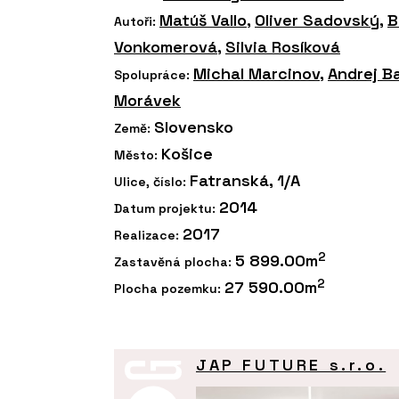
Matúš Vallo
,
Oliver Sadovský
,
B
Autoři:
Vonkomerová
,
Silvia Rosíková
Michal Marcinov
,
Andrej B
Spolupráce:
Morávek
Slovensko
Země:
Košice
Město:
Fatranská, 1/A
Ulice, číslo:
2014
Datum projektu:
2017
Realizace:
2
5 899.00m
Zastavěná plocha:
2
27 590.00m
Plocha pozemku:
JAP FUTURE s.r.o.