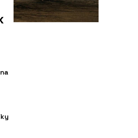
x
 na
m
íky