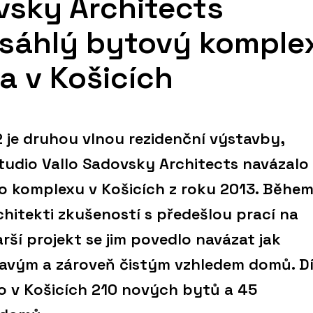
vsky Architects
rozsáhlý bytový komple
a v Košicích
2 je druhou vlnou rezidenční výstavby,
studio Vallo Sadovsky Architects navázalo
o komplexu v Košicích z roku 2013. Běhe
chitekti zkušeností s předešlou prací na
rší projekt se jim povedlo navázat jak
hravým a zároveň čistým vzhledem domů. D
o v Košicích 210 nových bytů a 45