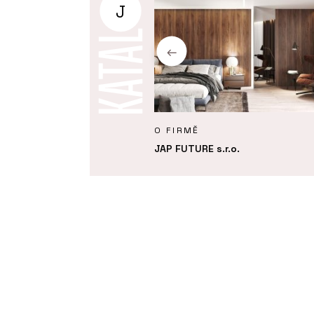
J
Y
O FIRMĚ
 dům, na kterém není
JAP FUTURE s.r.o.
 nic měnit