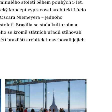
 minulého století během pouhých 5 let.
ický koncept vypracoval architekt Lúcio
í Oscara Niemeyera – jednoho
toletí. Brasília se stala kulturním a
ho se kromě státních úřadů stěhovali
tí brazilští architekti navrhovali jejich