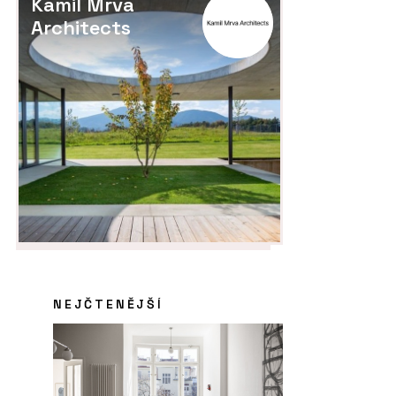
Kamil Mrva
Architects
NEJČTENĚJŠÍ