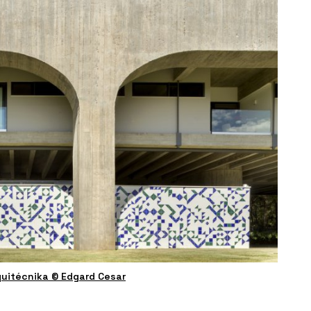
rquitécnika © Edgard Cesar