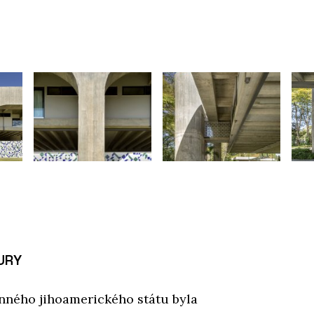
URY
enného jihoamerického státu byla