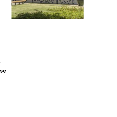
a
ase