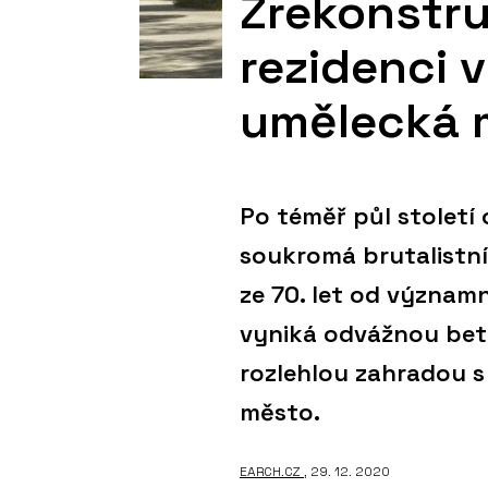
Zrekonstru
rezidenci v
umělecká 
Po téměř půl století 
soukromá brutalistní 
ze 70. let od význam
vyniká odvážnou bet
rozlehlou zahradou s
město.
EARCH.CZ
, 29. 12. 2020