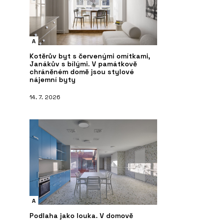
A
Kotěrův byt s červenými omítkami,
Janákův s bílými. V památkově
chráněném domě jsou stylové
nájemní byty
14. 7. 2026
A
Podlaha jako louka. V domově