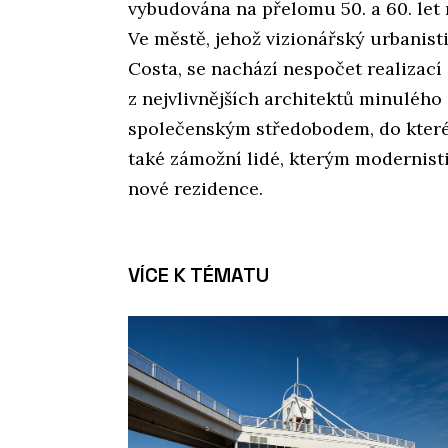
vybudována na přelomu 50. a 60. let
Ve městě, jehož vizionářský urbanist
Costa, se nachází nespočet realizac
z nejvlivnějších architektů minulého s
společenským středobodem, do které
také zámožní lidé, kterým modernistič
nové rezidence.
VÍCE K TÉMATU