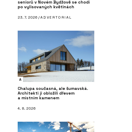
seniorů v Novém Bydžově se chodí
po vylisovaných květinách
23. 7. 2026 /
ADVERTORIAL
A
Chalupa současná, ale šumavská.
Architekti ji obložili dřevem
a místním kamenem
4. 8. 2026