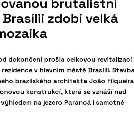
ovanou brutalistní
 Brasílii zdobí velká
mozaika
od dokončení prošla celkovou revitalizací
rezidence v hlavním městě Brasílii. Stavb
ného brazilského architekta João Filgueir
onovou konstrukcí, která se vznáší nad
 výhledem na jezero Paranoá i samotné