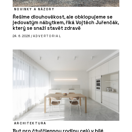
NOVINKY A NÁZORY
Řešíme dlouhověkost, ale obklopujeme se
jedovatým nábytkem, říká Vojtěch Juřenčák,
který se snaží stavět zdravě
24. 6. 2026 /
ADVERTORIAL
ARCHITEKTURA
Byt pro čtyřčlennou rodinu celý v bílé