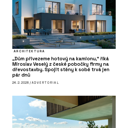
ARCHITEKTURA
„Dům přivezeme hotový na kamionu,“ říká
Miroslav Veselý z české pobočky firmy na
dřevostavby. Spojit stěny k sobě trvá jen
pár dnů
24. 2. 2026 /
ADVERTORIAL