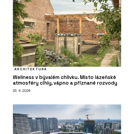
ARCHITEKTURA
Wellness v bývalém chlívku. Místo lázeňské
atmosféry cihly, vápno a přiznané rozvody
23. 6. 2026