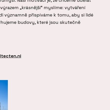
průmysl. Naší motivací je, že chceme udělat
 výrazem „krásnější“ myslíme: vytváření
i významně přispíváme k tomu, aby si lidé
avrhujeme budovy, které jsou skutečně
itecten.nl