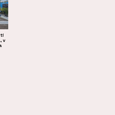
ti
, v
a