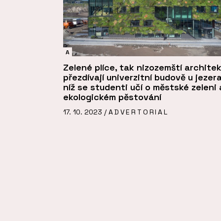
A
Zelené plíce, tak nizozemští architek
přezdívají univerzitní budově u jezera
níž se studenti učí o městské zeleni 
ekologickém pěstování
17. 10. 2023 /
ADVERTORIAL