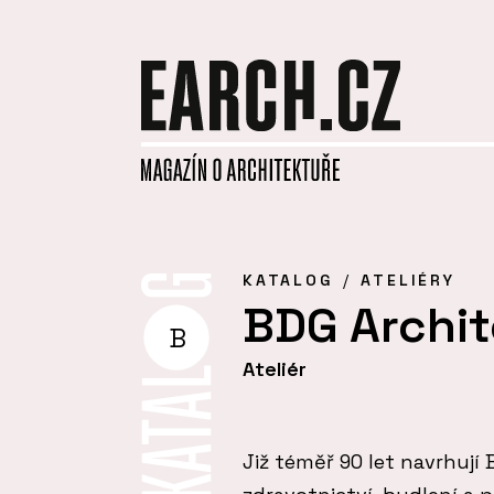
KATALOG
ATELIÉRY
BDG Archi
B
Ateliér
Již téměř 90 let navrhují 