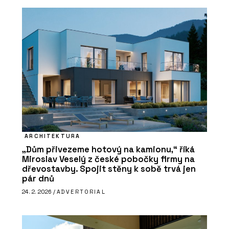
ARCHITEKTURA
„Dům přivezeme hotový na kamionu,“ říká
Miroslav Veselý z české pobočky firmy na
dřevostavby. Spojit stěny k sobě trvá jen
pár dnů
24. 2. 2026 /
ADVERTORIAL