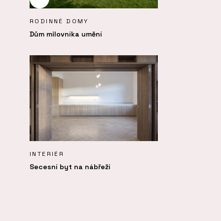
RODINNÉ DOMY
Dům milovníka umění
INTERIÉR
Secesní byt na nábřeží