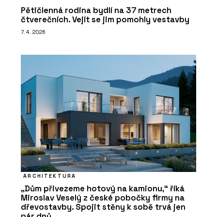
Pětičlenná rodina bydlí na 37 metrech
čtverečních. Vejít se jim pomohly vestavby
7. 4. 2026
ARCHITEKTURA
„Dům přivezeme hotový na kamionu,“ říká
Miroslav Veselý z české pobočky firmy na
dřevostavby. Spojit stěny k sobě trvá jen
pár dnů