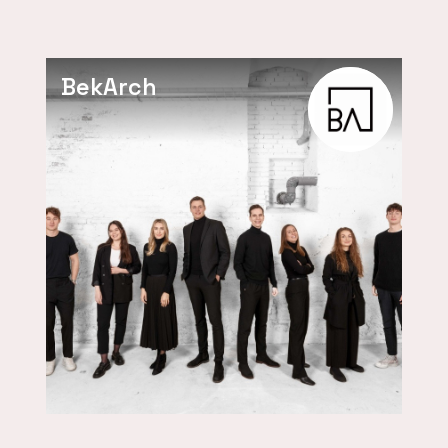
BekArch