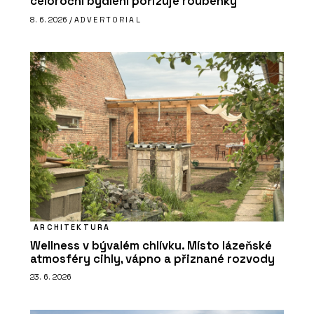
celoroční bydlení pořizuje roubenky
8. 6. 2026 /
ADVERTORIAL
ARCHITEKTURA
Wellness v bývalém chlívku. Místo lázeňské
atmosféry cihly, vápno a přiznané rozvody
23. 6. 2026