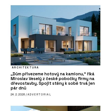
ARCHITEKTURA
„Dům přivezeme hotový na kamionu,“ říká
Miroslav Veselý z české pobočky firmy na
dřevostavby. Spojit stěny k sobě trvá jen
pár dnů
24. 2. 2026 /
ADVERTORIAL