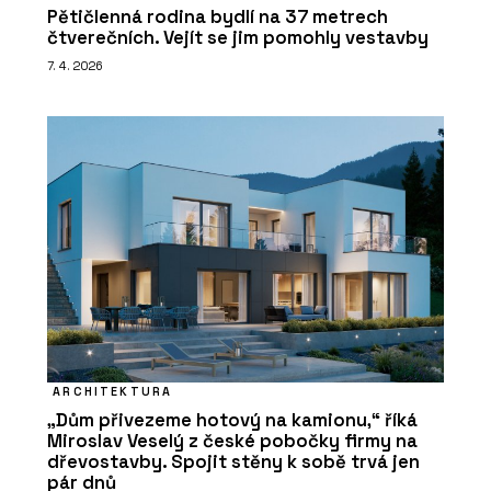
Pětičlenná rodina bydlí na 37 metrech
čtverečních. Vejít se jim pomohly vestavby
7. 4. 2026
ARCHITEKTURA
„Dům přivezeme hotový na kamionu,“ říká
Miroslav Veselý z české pobočky firmy na
dřevostavby. Spojit stěny k sobě trvá jen
pár dnů