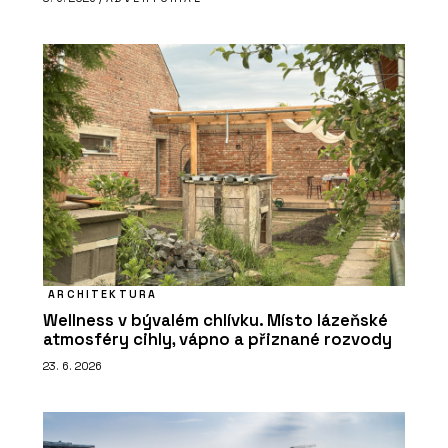
ARCHITEKTURA
Wellness v bývalém chlívku. Místo lázeňské
atmosféry cihly, vápno a přiznané rozvody
23. 6. 2026