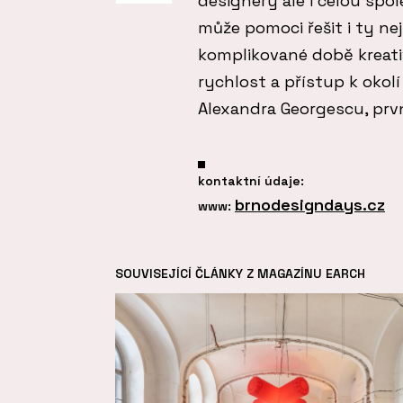
designéry ale i celou spo
může pomoci řešit i ty nej
komplikované době kreativc
rychlost a přístup k okolí 
Alexandra Georgescu, prvn
kontaktní údaje:
brnodesigndays.cz
www:
SOUVISEJÍCÍ ČLÁNKY Z MAGAZÍNU EARCH