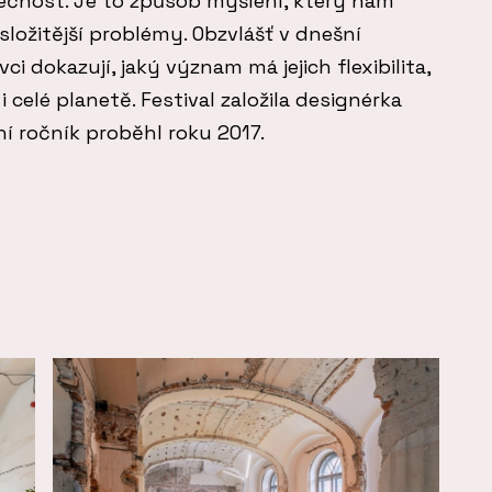
lečnost. Je to způsob myšlení, který nám
složitější problémy. Obzvlášť v dnešní
i dokazují, jaký význam má jejich flexibilita,
i celé planetě. Festival založila designérka
í ročník proběhl roku 2017.