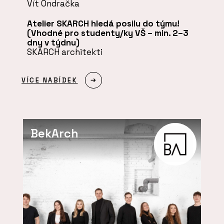
Vít Ondračka
Atelier SKARCH hledá posilu do týmu!
(Vhodné pro studenty/ky VŠ – min. 2–3
dny v týdnu)
SKARCH architekti
VÍCE NABÍDEK
BekArch