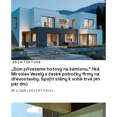
ARCHITEKTURA
„Dům přivezeme hotový na kamionu,“ říká
Miroslav Veselý z české pobočky firmy na
dřevostavby. Spojit stěny k sobě trvá jen
pár dnů
24. 2. 2026 /
ADVERTORIAL