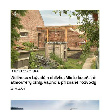
ARCHITEKTURA
Wellness v bývalém chlívku. Místo lázeňské
atmosféry cihly, vápno a přiznané rozvody
23. 6. 2026