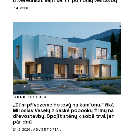
čtverečních. Vejít se jim pomohly vestavby
7. 4. 2026
ARCHITEKTURA
„Dům přivezeme hotový na kamionu,“ říká
Miroslav Veselý z české pobočky firmy na
dřevostavby. Spojit stěny k sobě trvá jen
pár dnů
24. 2. 2026 /
ADVERTORIAL