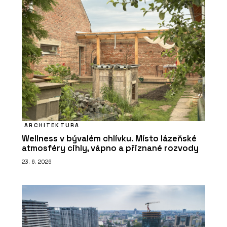
ARCHITEKTURA
Wellness v bývalém chlívku. Místo lázeňské
atmosféry cihly, vápno a přiznané rozvody
23. 6. 2026