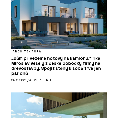
ARCHITEKTURA
„Dům přivezeme hotový na kamionu,“ říká
Miroslav Veselý z české pobočky firmy na
dřevostavby. Spojit stěny k sobě trvá jen
pár dnů
24. 2. 2026 /
ADVERTORIAL