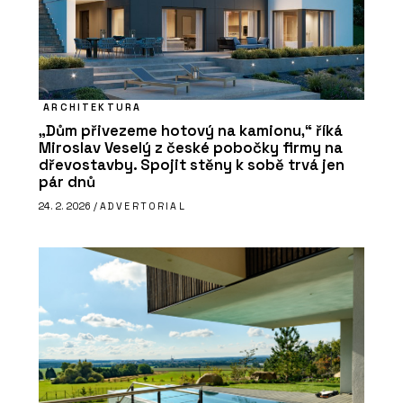
ARCHITEKTURA
„Dům přivezeme hotový na kamionu,“ říká
Miroslav Veselý z české pobočky firmy na
dřevostavby. Spojit stěny k sobě trvá jen
pár dnů
24. 2. 2026 /
ADVERTORIAL