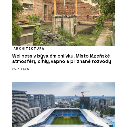
ARCHITEKTURA
Wellness v bývalém chlívku. Místo lázeňské
atmosféry cihly, vápno a přiznané rozvody
23. 6. 2026