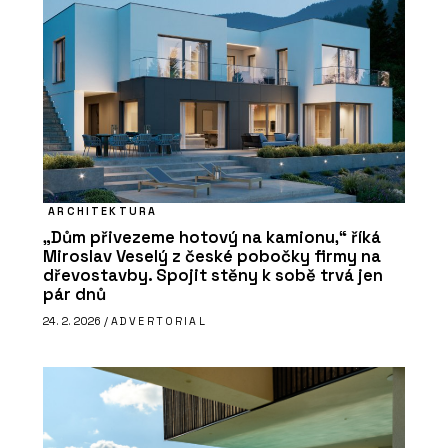
ARCHITEKTURA
„Dům přivezeme hotový na kamionu,“ říká
Miroslav Veselý z české pobočky firmy na
dřevostavby. Spojit stěny k sobě trvá jen
pár dnů
24. 2. 2026 /
ADVERTORIAL