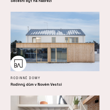
Secesní byt na nábřeží
RODINNÉ DOMY
Rodinný dům v Novém Vestci