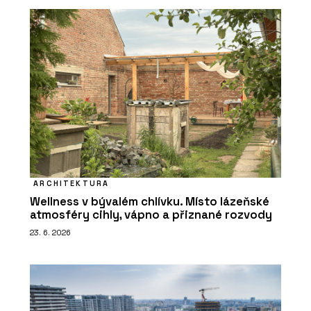
ARCHITEKTURA
Wellness v bývalém chlívku. Místo lázeňské
atmosféry cihly, vápno a přiznané rozvody
23. 6. 2026