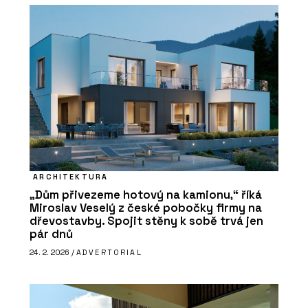
ARCHITEKTURA
„Dům přivezeme hotový na kamionu,“ říká
Miroslav Veselý z české pobočky firmy na
dřevostavby. Spojit stěny k sobě trvá jen
pár dnů
24. 2. 2026 /
ADVERTORIAL