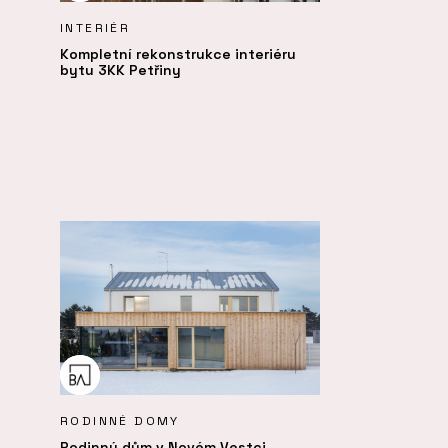
INTERIÉR
Kompletní rekonstrukce interiéru
bytu 3KK Petřiny
RODINNÉ DOMY
Rodinný dům v Novém Vestci