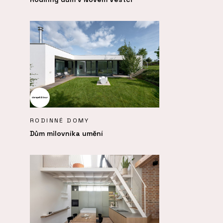
RODINNÉ DOMY
Dům milovníka umění