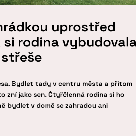
hrádkou uprostřed
 si rodina vybudoval
 střeše
esa. Bydlet tady v centru města a přitom
to zní jako sen. Čtyřčlenná rodina si ho
dně bydlet v domě se zahradou ani