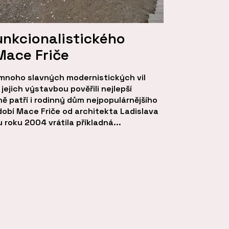
unkcionalistického
Mace Friče
 mnoho slavných modernistických vil
jejich výstavbou pověřili nejlepší
ě patří i rodinný dům nejpopulárnějšího
obí Mace Friče od architekta Ladislava
roku 2004 vrátila příkladná...