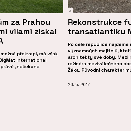
A
Dům za Prahou
Rekonstrukce f
i vilami získal
transatlantiku 
A
Po celé republice najdeme
významných majitelů, kteří 
– možná překvapí, má však
architekty své doby. Mezi n
BigMat International
režiséra meziválečného obd
e právě „nečekané
Žáka. Původní charakter mu 
26. 5. 2017