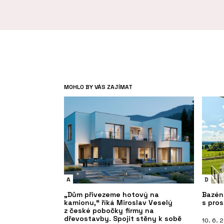
MOHLO BY VÁS ZAJÍMAT
A
D
„Dům přivezeme hotový na
Bazén
kamionu,“ říká Miroslav Veselý
s pro
z české pobočky firmy na
dřevostavby. Spojit stěny k sobě
10. 6. 