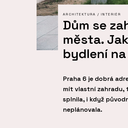
ARCHITEKTURA / INTERIÉR
Dům se za
města. Jak
bydlení na
Praha 6 je dobrá adr
mít vlastní zahradu, 
splnila, i když půvo
neplánovala.