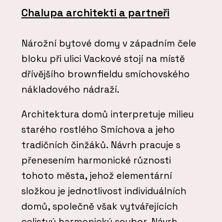
Chalupa architekti a partneři
Nárožní bytové domy v západním čele
bloku při ulici Vackové stojí na místě
dřívějšího brownfieldu smíchovského
nákladového nádraží.
Architektura domů interpretuje milieu
starého rostlého Smíchova a jeho
tradičních činžáků. Návrh pracuje s
přenesením harmonické různosti
tohoto města, jehož elementární
složkou je jednotlivost individuálních
domů, společně však vytvářejících
celistvý harmonický soubor. Návrh