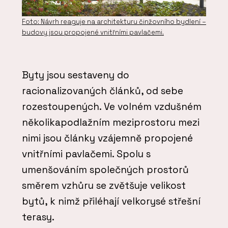
Foto: Návrh reaguje na architekturu činžovního bydlení –
budovy jsou propojené vnitřními pavlačemi.
Byty jsou sestaveny do
racionalizovaných článků, od sebe
rozestoupených. Ve volném vzdušném
několikapodlažním meziprostoru mezi
nimi jsou články vzájemně propojené
vnitřními pavlačemi. Spolu s
umenšováním společných prostorů
směrem vzhůru se zvětšuje velikost
bytů, k nimž přiléhají velkorysé střešní
terasy.