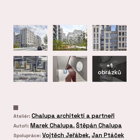
+1
obrázků
Chalupa architekti a partneři
Ateliér:
Marek Chalupa
,
Štěpán Chalupa
Autoři:
Vojtěch Jeřábek
,
Jan Ptáček
Spolupráce: