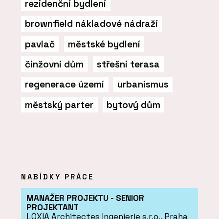
rezidenční bydlení
brownfield nákladové nádraží
pavlač
městské bydlení
činžovní dům
střešní terasa
regenerace území
urbanismus
městský parter
bytový dům
NABÍDKY PRÁCE
MANAŽER PROJEKTU - SENIOR
PROJEKTANT
LOXIA Architectes Ingenierie s.r.o., Praha