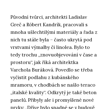
Původní tvůrci, architekti Ladislav
Greč a Róbert Kandrík, pracovali s
mnoha ušlechtilými materiály a řada z
nich tu stále byla – často ukrytá pod
vrstvami výmalby či linolea. Bylo to
tedy trochu „znovuobjevování v čase a
prostoru“, jak říká architektka
Varchola Buráková. Povedlo se třeba
vyčistit podlahu z kubánského
mramoru, v chodbách se našlo teraco
„italské kvality“. Odkrytý je také beton
panelů. Přibyly ale i promyšlené nové
prvky: „Dříve bylo snadné se v budově