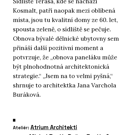
Sídliště Terasa, kde se nachází
Kosmalt, patří naopak mezi oblíbená
místa, jsou tu kvalitní domy ze 60. let,
spousta zeleně, o sídliště se pečuje.
Obnova bývalé dělnické ubytovny sem
přináší další pozitivní moment a
potvrzuje, že „obnova paneláku může
být plnohodnotná architektonická
strategie.“ „Jsem na to velmi pyšná,“
shrnuje to architektka Jana Varchola
Buráková.
Atrium Architekti
Ateliér: