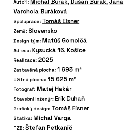
Michal Burák
,
Dušan Burák
,
Jana
Autoři:
Varchola Buráková
Tomáš Eisner
Spolupráce:
Slovensko
Země:
Matúš Gomolčá
Design tým:
Kysucká 16, Košice
Adresa:
2025
Realizace:
1 695 m²
Zastavěná plocha:
15 625 m²
Užitná plocha:
Matej Hakár
Fotograf:
Erik Duhaň
Stavební inženýr:
Tomáš Eisner
Grafický design:
Michal Varga
Statika:
Štefan Petkanič
TZB: