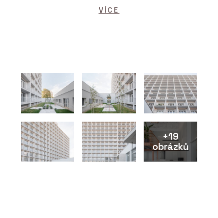
VÍCE
+19
obrázků