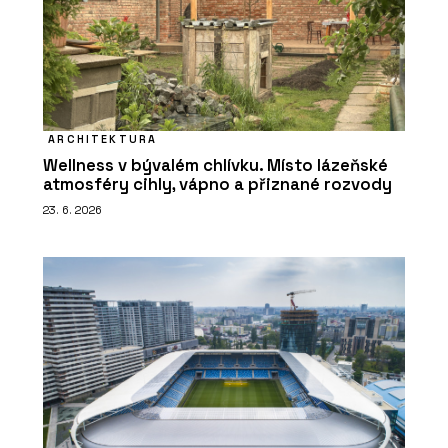
ARCHITEKTURA
Wellness v bývalém chlívku. Místo lázeňské
atmosféry cihly, vápno a přiznané rozvody
23. 6. 2026