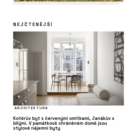
NEJČTENĚJŠÍ
ARCHITEKTURA
Kotěrův byt s červenými omítkami, Janákův s
bílými. V památkově chráněném domě jsou
stylové nájemní byty